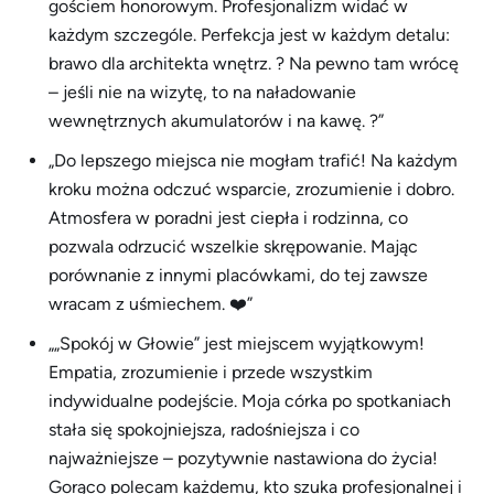
gościem honorowym. Profesjonalizm widać w
każdym szczególe. Perfekcja jest w każdym detalu:
brawo dla architekta wnętrz. ? Na pewno tam wrócę
– jeśli nie na wizytę, to na naładowanie
wewnętrznych akumulatorów i na kawę. ?”
„Do lepszego miejsca nie mogłam trafić! Na każdym
kroku można odczuć wsparcie, zrozumienie i dobro.
Atmosfera w poradni jest ciepła i rodzinna, co
pozwala odrzucić wszelkie skrępowanie. Mając
porównanie z innymi placówkami, do tej zawsze
wracam z uśmiechem. ❤️”
„„Spokój w Głowie” jest miejscem wyjątkowym!
Empatia, zrozumienie i przede wszystkim
indywidualne podejście. Moja córka po spotkaniach
stała się spokojniejsza, radośniejsza i co
najważniejsze – pozytywnie nastawiona do życia!
Gorąco polecam każdemu, kto szuka profesjonalnej i