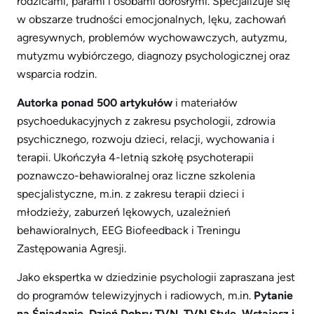
rodzicami, parami i osobami dorosłymi. Specjalizuje się
w obszarze trudności emocjonalnych, lęku, zachowań
agresywnych, problemów wychowawczych, autyzmu,
mutyzmu wybiórczego, diagnozy psychologicznej oraz
wsparcia rodzin.
Autorka ponad 500 artykułów
i materiałów
psychoedukacyjnych z zakresu psychologii, zdrowia
psychicznego, rozwoju dzieci, relacji, wychowania i
terapii. Ukończyła 4-letnią szkołę psychoterapii
poznawczo-behawioralnej oraz liczne szkolenia
specjalistyczne, m.in. z zakresu terapii dzieci i
młodzieży, zaburzeń lękowych, uzależnień
behawioralnych, EEG Biofeedback i Treningu
Zastępowania Agresji.
Jako ekspertka w dziedzinie psychologii zapraszana jest
do programów telewizyjnych i radiowych, m.in.
Pytanie
na Śniadanie, Dzień Dobry TVN, TVN Style, Wstajesz i