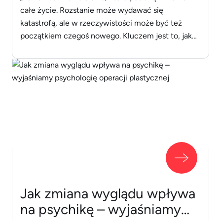
całe życie. Rozstanie może wydawać się
katastrofą, ale w rzeczywistości może być też
początkiem czegoś nowego. Kluczem jest to, jak
poradzisz sobie z emocjami i jakie decyzje
podejmiesz. Psychologowie z Instytutu Psychologii
Związków pokazują, co zrobić, by nie tylko
przetrwać ten trudny czas, ale także odbudować
więź [&hellip;]
Jak zmiana wyglądu wpływa
na psychikę – wyjaśniamy