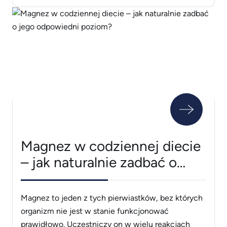
Pojawia się więc pytanie: czy naprawdę warto po
nie sięgać? Wiele zależy od tego, czego szukasz i
jak zamierzasz wykorzystać zawarte w nich
wskazówki w praktyce. [&hellip;]
Magnez w codziennej diecie
– jak naturalnie zadbać o
jego odpowiedni poziom?
Magnez to jeden z tych pierwiastków, bez których
organizm nie jest w stanie funkcjonować
prawidłowo. Uczestniczy on w wielu reakcjach