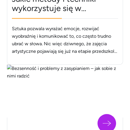
wykorzystuje się w
arteterapii?
Sztuka pozwala wyrażać emocje, rozwijać
wyobraźnię i komunikować to, co często trudno
ubrać w słowa. Nic więc dziwnego, że zajęcia
artystyczne pojawiają się już na etapie przedszkola
– uczą estetyki, pobudzają kreatywność i wspierają
ogólny rozwój. Co ciekawe, metody i techniki
arteterapii znajdują zastosowanie nie tylko w
edukacji, lecz także w procesie leczenia zaburzeń
fizycznych [&hellip;]