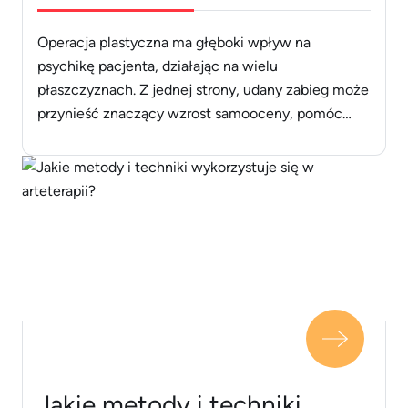
psychologię operacji
plastycznej
Operacja plastyczna ma głęboki wpływ na
psychikę pacjenta, działając na wielu
płaszczyznach. Z jednej strony, udany zabieg może
przynieść znaczący wzrost samooceny, pomóc
pozbyć się wieloletnich kompleksów i w efekcie
poprawić jakość życia oraz śmiałość w kontaktach
społecznych. Z drugiej strony, psychologia operacji
plastycznej wskazuje na ryzyko rozczarowania, gdy
efekty nie spełniają nierealistycznych oczekiwań, a
[&hellip;]
Jakie metody i techniki