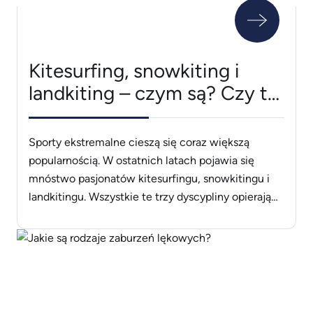
Kitesurfing, snowkiting i
landkiting – czym są? Czy to
pomysł na nową pasję?
Sporty ekstremalne cieszą się coraz większą
popularnością. W ostatnich latach pojawia się
mnóstwo pasjonatów kitesurfingu, snowkitingu i
landkitingu. Wszystkie te trzy dyscypliny opierają
się na wspólnej zasadzie – wykorzystaniu siły
wiatru przy pomocy… latawca. Dowiedz się, na
czym dokładnie polegają te konkretne formy
sportu. Pamiętaj o tym – bez względu na
dyscyplinę Kitesurfing, snowkiting i [&hellip;]