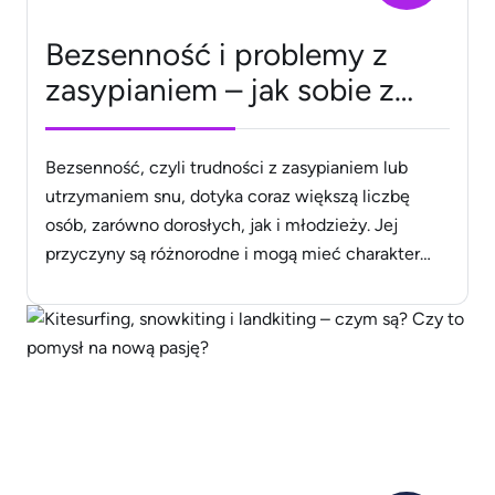
Bezsenność i problemy z
zasypianiem – jak sobie z
nimi radzić
Bezsenność, czyli trudności z zasypianiem lub
utrzymaniem snu, dotyka coraz większą liczbę
osób, zarówno dorosłych, jak i młodzieży. Jej
przyczyny są różnorodne i mogą mieć charakter
fizyczny, psychiczny lub środowiskowy. Przyczyny
problemów ze snem Do najczęstszych czynników
należą stres, niepokój, depresja, zmiany rytmu
dobowego, nadmierne korzystanie z urządzeń
elektronicznych wieczorem oraz spożycie kofeiny
lub alkoholu [&hellip;]