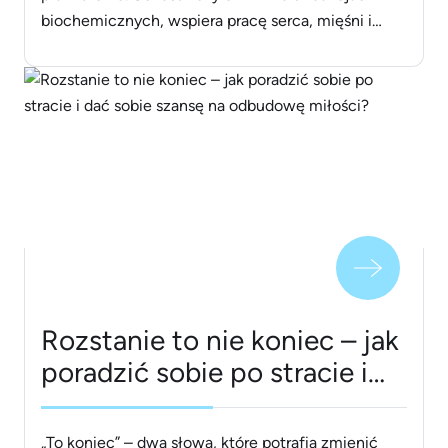
biochemicznych, wspiera pracę serca, mięśni i
układu nerwowego. Co istotne, magnez nie jest
wytwarzany w organizmie – musi więc pochodzić
z zewnątrz, a jego głównym źródłem jest
codzienna dieta. Jak zatem naturalnie zadbać o
właściwy [&hellip;]
Rozstanie to nie koniec – jak
poradzić sobie po stracie i
dać sobie szansę na
odbudowę miłości?
„To koniec” – dwa słowa, które potrafią zmienić