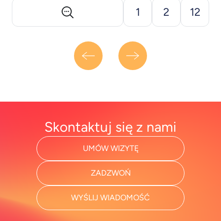
wiele sposobów. Warto poznać ich rodzaje, by
1
2
12
[&hellip;]
Skontaktuj się z nami
UMÓW WIZYTĘ
ZADZWOŃ
WYŚLIJ WIADOMOŚĆ