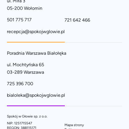
ul. Miła 3
05-200 Wołomin
501 775 717
721 642 466
recepcja@spokojwglowie.pl
Poradnia Warszawa Białołęka
ul. Mochtyńska 65
03-289 Warszawa
725 396 700
bialoleka@spokojwglowie.pl
Spokój w Głowie sp. z o.o.
NIP: 1251715547
Mapa strony
REGON: 388115171