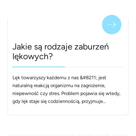
Jakie są rodzaje zaburzeń
lękowych?
Lęk towarzyszy każdemu z nas &#8211; jest
naturalną reakcją organizmu na zagrożenie,
niepewność czy stres. Problem pojawia się wtedy,
gdy lęk staje się codziennością, przyjmuje
nieadekwatne formy i zaczyna ograniczać
funkcjonowanie. Wtedy mówimy o zaburzeniach
lękowych. To złożone i niezwykle różnorodne
schorzenia psychiczne, które mogą objawiać się na