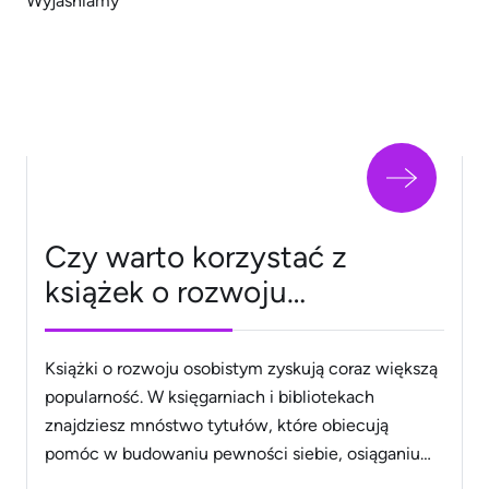
m.in.: kontrola napięcia mięśni gładkich regulacja
rytmu snu i czuwania produkcja cytokin
prozapalnych rozwój płodu [&hellip;]
Czy warto korzystać z
książek o rozwoju
osobistym? Wyjaśniamy
Książki o rozwoju osobistym zyskują coraz większą
popularność. W księgarniach i bibliotekach
znajdziesz mnóstwo tytułów, które obiecują
pomóc w budowaniu pewności siebie, osiąganiu
sukcesów zawodowych czy poprawie jakości życia.