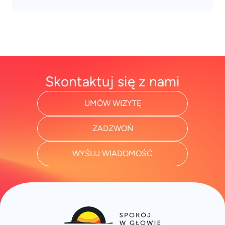
Skontaktuj się z nami
UMÓW WIZYTĘ
ZADZWOŃ
WYŚLIJ WIADOMOŚĆ