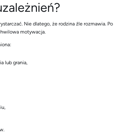
uzależnień?
tarczać. Nie dlatego, że rodzina źle rozmawia. Po
i chwilowa motywacja.
iona:
a lub grania,
iu,
w.