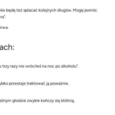
. Nie będę też spłacać kolejnych długów. Mogę pomóc
ma”.
ziwa.
ach:
 trzy razy nie wróciłeś na noc po alkoholu”.
zybko przestaje traktować ją poważnie.
lnym głodzie zwykle kończy się kłótnią,