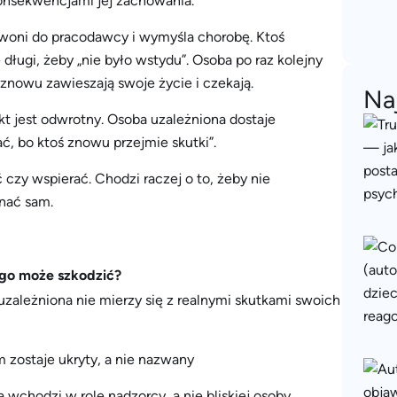
onsekwencjami jej zachowania.
 dzwoni do pracodawcy i wymyśla chorobę. Ktoś
 długi, żeby „nie było wstydu”. Osoba po raz kolejny
 znowu zawieszają swoje życie i czekają.
Na
ekt jest odwrotny. Osoba uzależniona dostaje
, bo ktoś znowu przejmie skutki”.
czy wspierać. Chodzi raczej o to, żeby nie
nać sam.
go może szkodzić?
zależniona nie mierzy się z realnymi skutkami swoich
 zostaje ukryty, a nie nazwany
 wchodzi w rolę nadzorcy, a nie bliskiej osoby