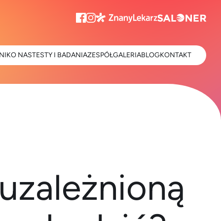
NIK
O NAS
TESTY I BADANIA
ZESPÓŁ
GALERIA
BLOG
KONTAKT
 uzależnioną