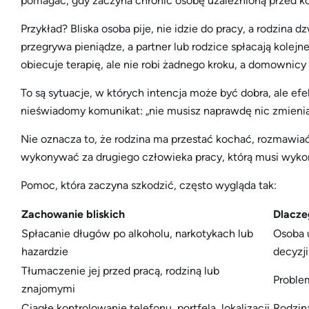
pomagać, gdy zaczyna chronić osobę uzależnioną przed k
Przykład? Bliska osoba pije, nie idzie do pracy, a rodzina
przegrywa pieniądze, a partner lub rodzice spłacają kolejne
obiecuje terapię, ale nie robi żadnego kroku, a domownicy
To są sytuacje, w których intencja może być dobra, ale ef
nieświadomy komunikat: „nie musisz naprawdę nic zmieniać
Nie oznacza to, że rodzina ma przestać kochać, rozmawiać 
wykonywać za drugiego człowieka pracy, którą musi wyko
Pomoc, która zaczyna szkodzić, często wygląda tak:
Zachowanie bliskich
Dlacze
Spłacanie długów po alkoholu, narkotykach lub
Osoba u
hazardzie
decyzji
Tłumaczenie jej przed pracą, rodziną lub
Problem
znajomymi
Ciągłe kontrolowanie telefonu, portfela, lokalizacji
Rodzina