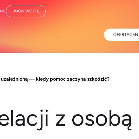
NIE
UMÓW WIZYTĘ
OFERTA
CEN
bą uzależnioną — kiedy pomoc zaczyna szkodzić?
elacji z osobą