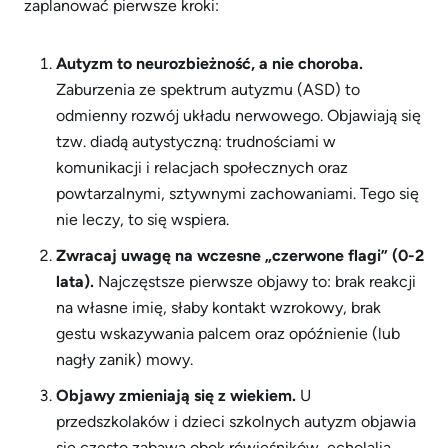
zaplanować pierwsze kroki:
Autyzm to neurozbieżność, a nie choroba.
Zaburzenia ze spektrum autyzmu (ASD) to
odmienny rozwój układu nerwowego. Objawiają się
tzw. diadą autystyczną: trudnościami w
komunikacji i relacjach społecznych oraz
powtarzalnymi, sztywnymi zachowaniami. Tego się
nie leczy, to się wspiera.
Zwracaj uwagę na wczesne „czerwone flagi” (0-2
lata).
Najczęstsze pierwsze objawy to: brak reakcji
na własne imię, słaby kontakt wzrokowy, brak
gestu wskazywania palcem oraz opóźnienie (lub
nagły zanik) mowy.
Objawy zmieniają się z wiekiem.
U
przedszkolaków i dzieci szkolnych autyzm objawia
się często zabawą obok rówieśników, echolalią