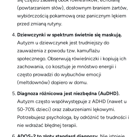
(powtarzaniem słów), dosłownym braniem żartów,
wybiórczością pokarmową oraz panicznym lękiem
przed zmianą rutyny.
Dziewczynki w spektrum świetnie się maskują.
Autyzm u dziewczynek jest trudniejszy do
zauważenia z powodu tzw. kamuflażu
społecznego. Obserwują rówieśniczki i kopiują ich
zachowania, co kosztuje je mnóstwo energii i
często prowadzi do wybuchów emocji
(meltdownów) dopiero w domu.
Diagnoza różnicowa jest niezbędna (AuDHD).
Autyzm często współwystępuje z ADHD (nawet u
50-70% dzieci) oraz zaburzeniami lękowymi.
Potrzebujesz psychologa, by odróżnić te trudności i
nie wdrażać błędnej terapii.
ADOS-2 to złoty standard diagnozy.
Nie istnieje