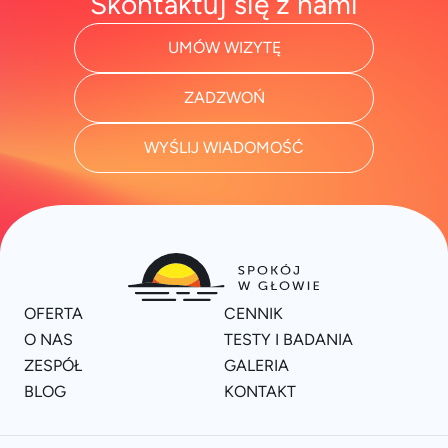
Skontaktuj się z nami
UMÓW WIZYTĘ
ZADZWOŃ
WYŚLIJ WIADOMOŚĆ
OFERTA
CENNIK
O NAS
TESTY I BADANIA
ZESPÓŁ
GALERIA
BLOG
KONTAKT