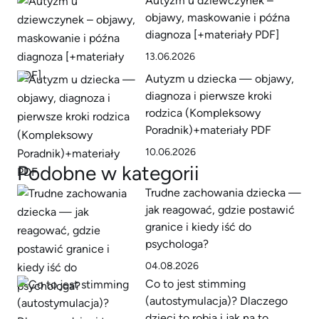
Autyzm u dziewczynek –
objawy, maskowanie i późna
diagnoza [+materiały PDF]
13.06.2026
Autyzm u dziecka — objawy,
diagnoza i pierwsze kroki
rodzica (Kompleksowy
Poradnik)+materiały PDF
10.06.2026
Podobne w kategorii
Trudne zachowania dziecka —
jak reagować, gdzie postawić
granice i kiedy iść do
psychologa?
04.08.2026
Co to jest stimming
(autostymulacja)? Dlaczego
dzieci to robią i jak na to