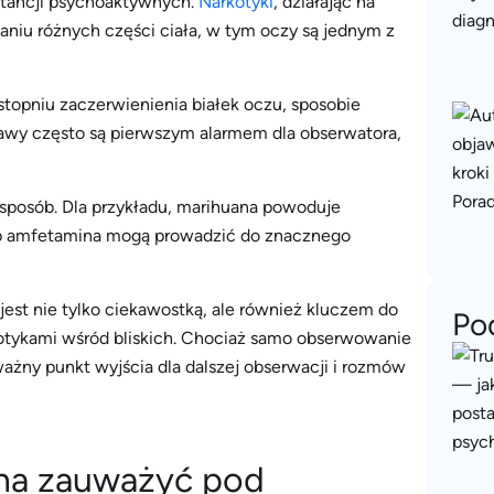
stancji psychoaktywnych.
Narkotyki
, działając na
niu różnych części ciała, w tym oczy są jednym z
topniu zaczerwienienia białek oczu, sposobie
objawy często są pierwszym alarmem dla obserwatora,
sposób. Dla przykładu, marihuana powoduje
lub amfetamina mogą prowadzić do znacznego
jest nie tylko ciekawostką, ale również kluczem do
Po
kotykami wśród bliskich. Chociaż samo obserwowanie
ważny punkt wyjścia dla dalszej obserwacji i rozmów
na zauważyć pod