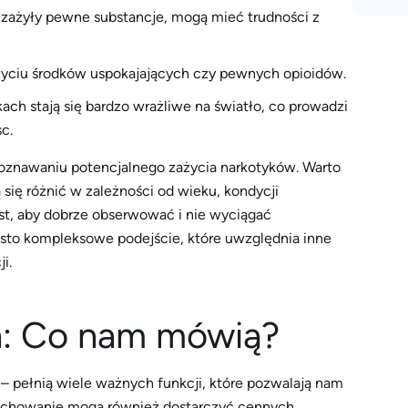
 zażyły pewne substancje, mogą mieć trudności z
życiu środków uspokajających czy pewnych opioidów.
ach stają się bardzo wrażliwe na światło, co prowadzi
c.
oznawaniu potencjalnego zażycia narkotyków. Warto
 się różnić w zależności od wieku, kondycji
est, aby dobrze obserwować i nie wyciągać
to kompleksowe podejście, które uwzględnia inne
i.
h: Co nam mówią?
– pełnią wiele ważnych funkcji, które pozwalają nam
 zachowanie mogą również dostarczyć cennych