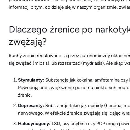
informacji o tym, co dzieje się w naszym organizmie, zwł
Dlaczego źrenice po narkotyk
zwężają?
Ruchy źrenic regulowane są przez autonomiczny układ n
się zwężać (miosis) lub rozszerzać (mydriasis). Ale skąd wz
Stymulanty:
Substancje jak kokaina, amfetamina czy
Powodują one zwiększenie poziomu niektórych neuro
źrenic.
Depresanty:
Substancje takie jak opioidy (heroina, m
nerwowego. W efekcie źrenice zwężają się, dając wra
Halucynogeny:
LSD, psylocybina czy PCP mogą powod