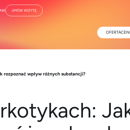
NIE
UMÓW WIZYTĘ
OFERTA
CEN
k rozpoznać wpływ różnych substancji?
rkotykach: Ja