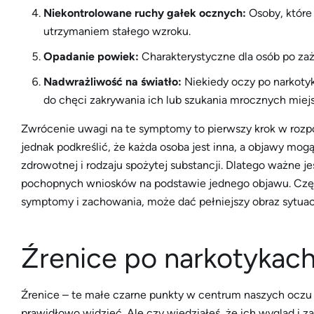
Niekontrolowane ruchy gałek ocznych:
Osoby, które
utrzymaniem stałego wzroku.
Opadanie powiek:
Charakterystyczne dla osób po za
Nadwrażliwość na światło:
Niekiedy oczy po narkotyk
do chęci zakrywania ich lub szukania mrocznych miejs
Zwrócenie uwagi na te symptomy to pierwszy krok w rozp
jednak podkreślić, że każda osoba jest inna, a objawy mogą
zdrowotnej i rodzaju spożytej substancji. Dlatego ważne j
pochopnych wniosków na podstawie jednego objawu. Częs
symptomy i zachowania, może dać pełniejszy obraz sytuacj
Źrenice po narkotykac
Źrenice – te małe czarne punkty w centrum naszych oczu 
prawidłowo widzieć. Ale czy wiedziałeś, że ich wygląd i