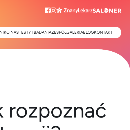
NIK
O NAS
TESTY I BADANIA
ZESPÓŁ
GALERIA
BLOG
KONTAKT
k rozpoznać