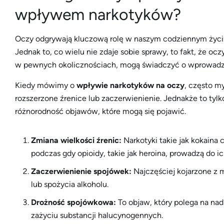
wpływem narkotyków?
Oczy odgrywają kluczową rolę w naszym codziennym życiu
Jednak to, co wielu nie zdaje sobie sprawy, to fakt, że o
w pewnych okolicznościach, mogą świadczyć o wprowadza
Kiedy mówimy o
wpływie narkotyków na oczy
, często m
rozszerzone źrenice lub zaczerwienienie. Jednakże to tylko
różnorodność objawów, które mogą się pojawić.
Zmiana wielkości źrenic:
Narkotyki takie jak kokaina
podczas gdy opioidy, takie jak heroina, prowadzą do i
Zaczerwienienie spojówek:
Najczęściej kojarzone z 
lub spożycia alkoholu.
Drożność spojówkowa:
To objaw, który polega na na
zażyciu substancji halucynogennych.