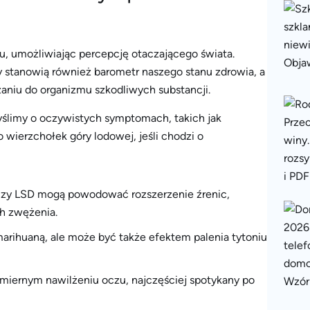
, umożliwiając percepcję otaczającego świata.
czy stanowią również barometr naszego stanu zdrowia, a
niu do organizmu szkodliwych substancji.
yślimy o oczywistych symptomach, takich jak
 wierzchołek góry lodowej, jeśli chodzi o
 czy LSD mogą powodować rozszerzenie źrenic,
ch zwężenia.
marihuaną, ale może być także efektem palenia tytoniu
dmiernym nawilżeniu oczu, najczęściej spotykany po