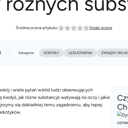
różnych subs
Średnia ocena artykułu:
Dodaj ocenę
3
Kategorie:
DOROSŁY
UZALEŻNIENIA
ZWIĄZKI I RELA
epokój i wiele pytań wśród ludzi obserwujących
Cz
 kiedyś, jak różne substancje wpływają na oczy i jakie
jrzymy się dokładniej temu zagadnieniu, aby lepiej
Ch
narkotyków.