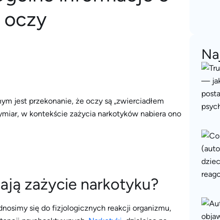
 oczy
Na
m jest przekonanie, że oczy są „zwierciadłem
ymiar, w kontekście zażycia narkotyków nabiera ono
ają zażycie narkotyku?
odnosimy się do fizjologicznych reakcji organizmu,