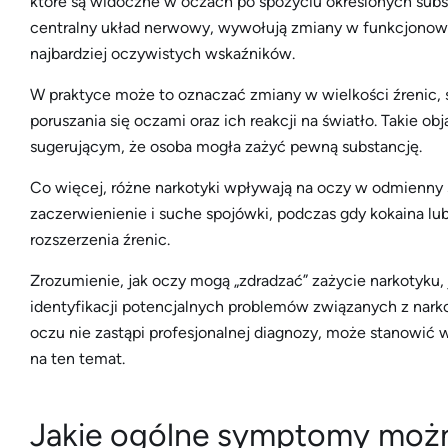
które są widoczne w oczach po spożyciu określonych sub
centralny układ nerwowy, wywołują zmiany w funkcjonowa
najbardziej oczywistych wskaźników.
W praktyce może to oznaczać zmiany w wielkości źrenic, s
poruszania się oczami oraz ich reakcji na światło. Takie 
sugerującym, że osoba mogła zażyć pewną substancję.
Co więcej, różne narkotyki wpływają na oczy w odmienny 
zaczerwienienie i suche spojówki, podczas gdy kokaina 
rozszerzenia źrenic.
Zrozumienie, jak oczy mogą „zdradzać” zażycie narkotyku, 
identyfikacji potencjalnych problemów związanych z nar
oczu nie zastąpi profesjonalnej diagnozy, może stanowić 
na ten temat.
Jakie ogólne symptomy moż