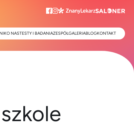
NIK
O NAS
TESTY I BADANIA
ZESPÓŁ
GALERIA
BLOG
KONTAKT
szkole