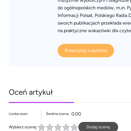
mutyzmie wybiórczym i diagnozie p
do ogólnopolskich mediów, m.in. P
Informacji Polsat, Polskiego Radia
swoich publikacjach przekłada wi
na praktyczne wskazówki dla czyte
Przeczytaj o autorze
Oceń artykuł
0.00
Liczba ocen:
Średnia ocena:
Wybierz ocenę:
Dodaj ocenę