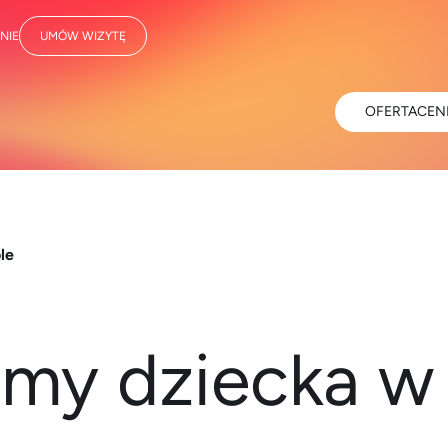
NIE
UMÓW WIZYTĘ
OFERTA
CEN
le
emy dziecka w 