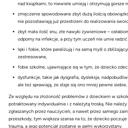
nad książkami, to niewiele umieją i otrzymują gorsze 
zmęczenie spowodowane zbyt dużą ilością obowiązkó
nie pozostawiają już przestrzeni do realizowania swoic
zbyt mała ilość snu, złe nawyki żywieniowe – osłabion
odporny na infekcje, a przy tym uczeń nie umie radzić
lęki i fobie, które paraliżują i na samą myśl o zbliżaj
zestresowane,
fobie szkolne, ujawniające się w tym, że dziecko zd
dysfunkcje, takie jak dysgrafia, dysleksja, nadpobudli
ale też sprawiają, że staje się ono mniej pewne sieb
Ze względu na złożoność problemów z dzieckiem w szkole 
potraktowany indywidualnie i z należytą troską. Nie nal
zgłaszanych przez nauczycieli, a nawet przez samego zai
przeszkody, tym większa szansa na to, że dziecko poczuje 
traumą, a jego potencjał zostanie w pełni wykorzystany.