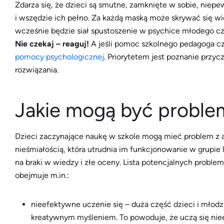
Zdarza się, że dzieci są smutne, zamknięte w sobie, niepe
i wszędzie ich pełno. Za każdą maską może skrywać się w
wcześnie będzie siał spustoszenie w psychice młodego cz
Nie czekaj – reaguj!
A jeśli pomoc szkolnego pedagoga czy
pomocy psychologicznej
. Priorytetem jest poznanie przy
rozwiązania.
Jakie mogą być proble
Dzieci zaczynające naukę w szkole mogą mieć problem z a
nieśmiałością, która utrudnia im funkcjonowanie w grupie
na braki w wiedzy i złe oceny. Lista potencjalnych proble
obejmuje m.in.:
nieefektywne uczenie się – duża część dzieci i młod
kreatywnym myśleniem. To powoduje, że uczą się nie