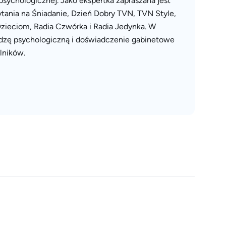
sychologicznej. Jako ekspertka zapraszana jest
ytania na Śniadanie, Dzień Dobry TVN, TVN Style,
 Dzieciom, Radia Czwórka i Radia Jedynka. W
edzę psychologiczną i doświadczenie gabinetowe
lników.