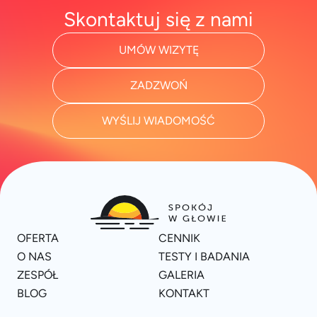
Skontaktuj się z nami
UMÓW WIZYTĘ
ZADZWOŃ
WYŚLIJ WIADOMOŚĆ
OFERTA
CENNIK
O NAS
TESTY I BADANIA
ZESPÓŁ
GALERIA
BLOG
KONTAKT