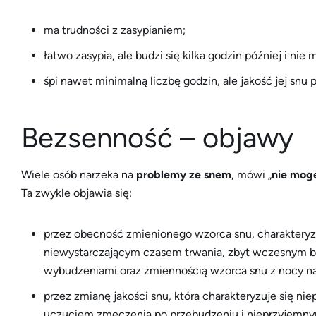
ma trudności z zasypianiem;
łatwo zasypia, ale budzi się kilka godzin później i nie 
śpi nawet minimalną liczbę godzin, ale jakość jej snu
Bezsenność – objawy
Wiele osób narzeka na
problemy ze snem
, mówi „
nie mog
Ta zwykle objawia się:
przez obecność zmienionego wzorca snu, charakteryzu
niewystarczającym czasem trwania, zbyt wczesnym b
wybudzeniami oraz zmiennością wzorca snu z nocy na
przez zmianę jakości snu, która charakteryzuje się n
uczuciem zmęczenia po przebudzeniu i nieprzyjemny