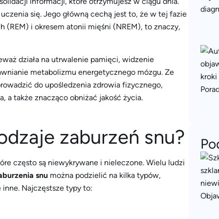
lidacji informacji, które otrzymujesz w ciągu dnia.
czenia się. Jego główną cechą jest to, że w tej fazie
h (REM) i okresem atonii mięśni (NREM), to znaczy,
eważ działa na utrwalenie pamięci, widzenie
prawnianie metabolizmu energetycznego mózgu. Ze
rowadzić do upośledzenia zdrowia fizycznego,
a także znacząco obniżać jakość życia.
rodzaje zaburzeń snu?
Po
re często są niewykrywane i nieleczone. Wielu ludzi
aburzenia snu
można podzielić na kilka typów,
 inne. Najczęstsze typy to: