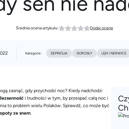
dy sen nie na
Średnia ocena artykułu:
Dodaj ocenę
2022
Kategorie:
DEPRESJA
DOROSŁY
LĘKI I NERWICE
 mogą zasnąć, gdy przychodzi noc? Kiedy nadchodzi
Cz
Bezsenność
i trudności w tym, by przespać całą noc i
nia to problem wielu Polaków. Sprawdź, co może być
Ch
łopoty ze snem
.