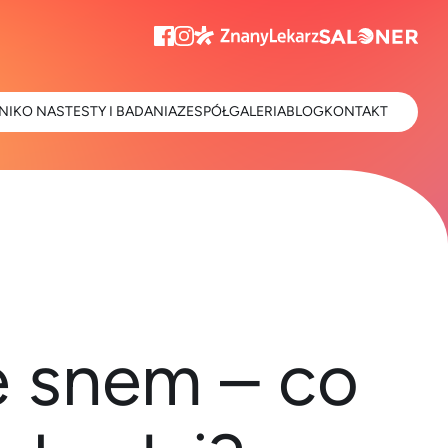
NIK
O NAS
TESTY I BADANIA
ZESPÓŁ
GALERIA
BLOG
KONTAKT
e snem – co