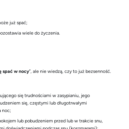
może już spać;
 pozostawia wiele do życzenia.
ę spać w nocy
”, ale nie wiedzą, czy to już bezsenność.
jącego się trudnościami w zasypianiu, jego
udzeniem się, częstymi lub długotrwałymi
 noc;
iepokojem lub pobudzeniem przed lub w trakcie snu,
mi doświadczeniami podczas snu (koszmarami);