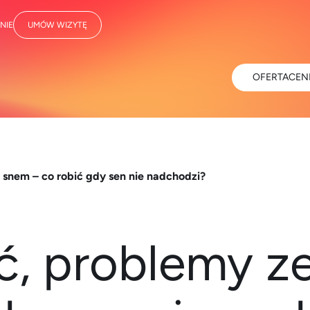
NIE
UMÓW WIZYTĘ
OFERTA
CEN
 snem – co robić gdy sen nie nadchodzi?
, problemy z