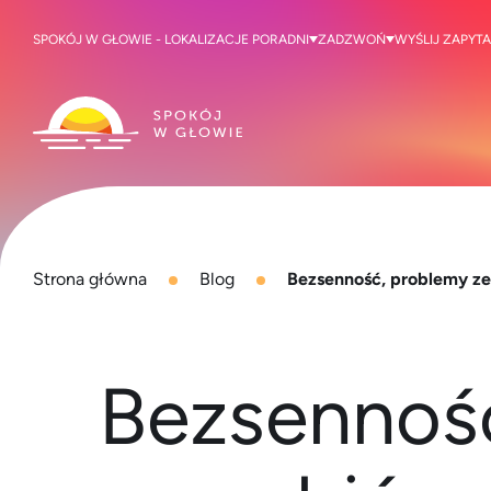
SPOKÓJ W GŁOWIE - LOKALIZACJE PORADNI
ZADZWOŃ
WYŚLIJ ZAPYTA
Strona główna
Blog
Bezsenność, problemy ze
Bezsenność