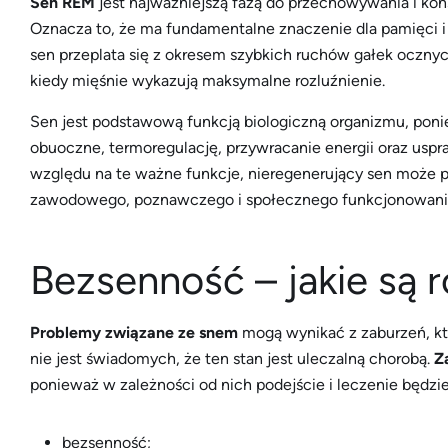
Sen REM
jest najważniejszą fazą do przechowywania i konso
Oznacza to, że ma fundamentalne znaczenie dla pamięci i u
sen przeplata się z okresem szybkich ruchów gałek ocznyc
kiedy mięśnie wykazują maksymalne rozluźnienie.
Sen jest podstawową funkcją biologiczną organizmu, poni
obuoczne, termoregulację, przywracanie energii oraz us
względu na te ważne funkcje, nieregenerujący sen może p
zawodowego, poznawczego i społecznego funkcjonowania, 
Bezsenność – jakie są 
Problemy związane ze snem
mogą wynikać z zaburzeń, któ
nie jest świadomych, że ten stan jest uleczalną chorobą.
Z
ponieważ w zależności od nich podejście i leczenie będzie
bezsenność;