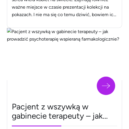
ważne miejsce w czasie prezentacji kolekcji na
pokazach. I nie ma się co temu dziwić, bowiem ich
piękny kolor i niebywała elegancja są kwintesencją
kobiecości oraz dążenia do perfekcji w odniesieniu
do tworzonych kompletów. Jeśli zastanawiasz się,
po jaką torebkę [&hellip;]
Pacjent z wszywką w
gabinecie terapeuty – jak
prowadzić psychoterapię