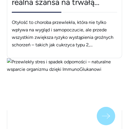
realna szansa na trwałą
utratę wagi
Otyłość to choroba przewlekła, która nie tylko
wpływa na wygląd i samopoczucie, ale przede
wszystkim zwiększa ryzyko wystąpienia groźnych
schorzeń – takich jak cukrzyca typu 2,
nadciśnienie, bezdech senny czy choroby serca.
Kiedy dieta, aktywność fizyczna i zmiana stylu
życia nie przynoszą oczekiwanych efektów, z
pomocą przychodzi chirurgiczne leczenie otyłości,
znane jako bariatria lub CHLO [&hellip;]