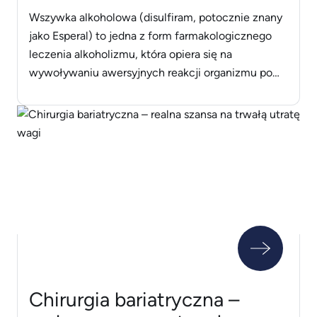
wspieraną farmakologicznie?
Wszywka alkoholowa (disulfiram, potocznie znany
jako Esperal) to jedna z form farmakologicznego
leczenia alkoholizmu, która opiera się na
wywoływaniu awersyjnych reakcji organizmu po
spożyciu alkoholu. W praktyce klinicznej coraz
częściej spotykamy pacjentów, którzy przychodzą
na terapię już po implantacji wszywki. Dla
psychoterapeuty stanowi to specyficzne
wyzwanie, ale i okazję do bardziej kompleksowej
pracy. Jak skutecznie [&hellip;]
Chirurgia bariatryczna –