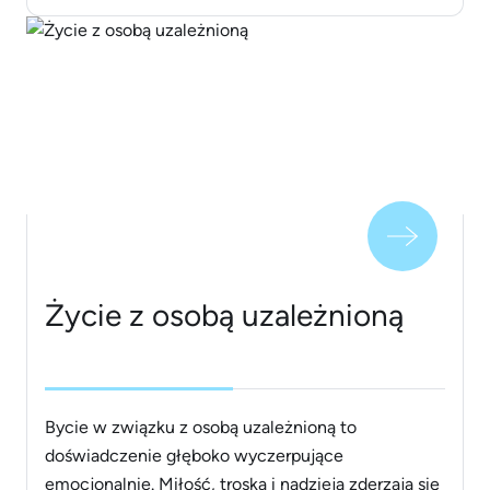
emocjonalnej może mieć bardzo poważne skutki.
Sprawdź, jak chronić przed nim swoje dziecko i
gdzie szukać [&hellip;]
Życie z osobą uzależnioną
Bycie w związku z osobą uzależnioną to
doświadczenie głęboko wyczerpujące
emocjonalnie. Miłość, troska i nadzieja zderzają się