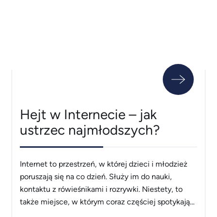
przez całe lato? Sprawdźmy! Odciski &#8211; skąd
się biorą i jak ich [&hellip;]
Hejt w Internecie – jak
ustrzec najmłodszych?
Internet to przestrzeń, w której dzieci i młodzież
poruszają się na co dzień. Służy im do nauki,
kontaktu z rówieśnikami i rozrywki. Niestety, to
także miejsce, w którym coraz częściej spotykają
się z hejtem. Ten rodzaj przemocy słownej i