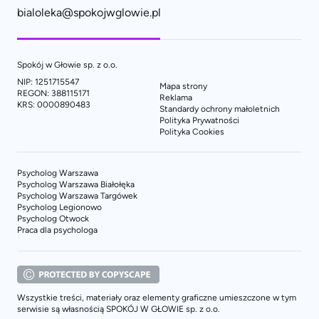
bialoleka@spokojwglowie.pl
Spokój w Głowie sp. z o.o.
NIP: 1251715547
Mapa strony
REGON: 388115171
Reklama
KRS: 0000890483
Standardy ochrony małoletnich
Polityka Prywatności
Polityka Cookies
Psycholog Warszawa
Psycholog Warszawa Białołęka
Psycholog Warszawa Targówek
Psycholog Legionowo
Psycholog Otwock
Praca dla psychologa
Wszystkie treści, materiały oraz elementy graficzne umieszczone w tym
serwisie są własnością SPOKÓJ W GŁOWIE sp. z o.o.