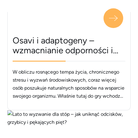
Osavi i adaptogeny –
wzmacnianie odporności i
równowagi w nowoczesnym
świecie
W obliczu rosnącego tempa życia, chronicznego
stresu i wyzwań środowiskowych, coraz więcej
osób poszukuje naturalnych sposobów na wsparcie
swojego organizmu. Właśnie tutaj do gry wchodzą
adaptogeny &#8211; wyjątkowe substancje
roślinne, które pomagają organizmowi dostosować
się do niekorzystnych warunków, zwiększając jego
odporność na stres fizyczny i psychiczny. Marka
Osavi, znana ze swojego innowacyjnego podejścia