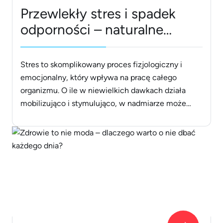
Przewlekły stres i spadek
odporności – naturalne
wsparcie organizmu dzięki
ImmunoGlukanowi
Stres to skomplikowany proces fizjologiczny i
emocjonalny, który wpływa na pracę całego
organizmu. O ile w niewielkich dawkach działa
mobilizująco i stymulująco, w nadmiarze może
poważnie zaburzyć równowagę w sferze
psychicznej i fizycznej. Reakcja organizmu na stres
przebiega wieloetapowo i obejmuje zarówno układ
nerwowy, jak i immunologiczny. Jaka zależność
łączy stres i poziom limfocytów? W [&hellip;]