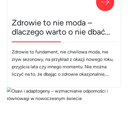
Zdrowie to nie moda –
dlaczego warto o nie dbać
każdego dnia?
Zdrowie to fundament, nie chwilowa moda, nie
zryw sezonowy, na przykład z okazji nowego roku,
przyjścia lata czy innego momentu. Nie można
liczyć na to, że dbając o zdrowie okazjonalnie,
będziemy w formie cały rok – a przecież chyba
każdemu na tym zależy! Sprawdź, dlaczego
naprawdę warto dbać o siebie przez cały rok,
codziennie, i [&hellip;]