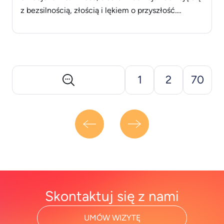
z bezsilnością, złością i lękiem o przyszłość.
Partnerzy i partnerki osób zmagających się z
uzależnieniem często funkcjonują na granicy
własnych możliwości – psychicznych i fizycznych.
Choć to nie oni zmagają się bezpośrednio z
nałogiem, nałóg wpływa na każdą [&hellip;]
1
2
70
Skontaktuj się z nami
UMÓW WIZYTĘ