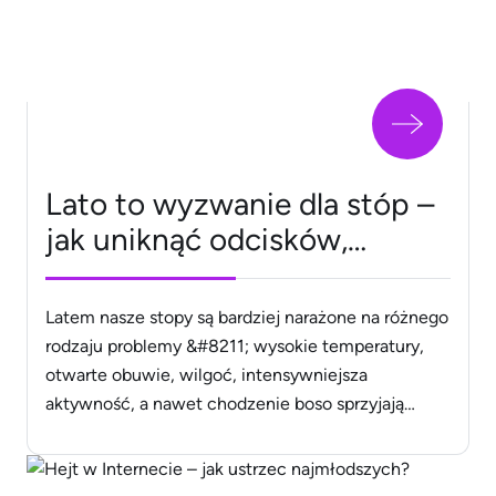
do suplementacji, [&hellip;]
Lato to wyzwanie dla stóp –
jak uniknąć odcisków,
grzybicy i pękających pięt?
Latem nasze stopy są bardziej narażone na różnego
rodzaju problemy &#8211; wysokie temperatury,
otwarte obuwie, wilgoć, intensywniejsza
aktywność, a nawet chodzenie boso sprzyjają
odciskom, infekcjom grzybiczym i rogowaceniu
naskórka. Jak zadbać o stopy, by uniknąć tych
kłopotów i móc cieszyć się zdrowym wyglądem