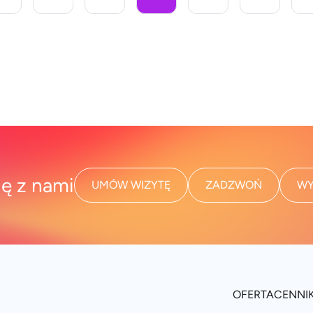
które odpowiadają [&hellip;]
ię z nami
UMÓW WIZYTĘ
ZADZWOŃ
WY
OFERTA
CENNI