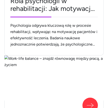
Rola psychologii w
rehabilitacji: Jak motywacja
wpływa na efekty leczenia?
Psychologia odgrywa kluczową rolę w procesie
rehabilitacji, wpływając na motywację pacjentów i
efektywność leczenia. Badania naukowe
jednoznacznie potwierdzają, że psychologiczne
podejście może znacząco poprawić wyniki terapii,
a techniki takie jak terapia poznawczo-
behawioralna, wizualizacja czy medytacja stają się
nieodłącznym elementem skutecznej rehabilitacji.
Motywacja pacjenta jest fundamentem sukcesu w
powrocie do zdrowia, a terapeuci stosują
różnorodne techniki, [&hellip;]