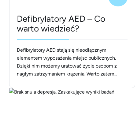
Defibrylatory AED – Co
warto wiedzieć?
Defibrylatory AED stają się nieodłącznym
elementem wyposażenia miejsc publicznych.
Dzięki nim możemy uratować życie osobom z
nagłym zatrzymaniem krążenia. Warto zatem
dowiedzieć się, czym są te urządzenia i jak
działają, aby być przygotowanym na każdą
ewentualność. Czym jest defibrylator AED?
Defibrylator AED (Automated External
Defibrillator) to przenośne urządzenie ratujące
życie, które zaprojektowane jest do szybkiego
[&hellip;]