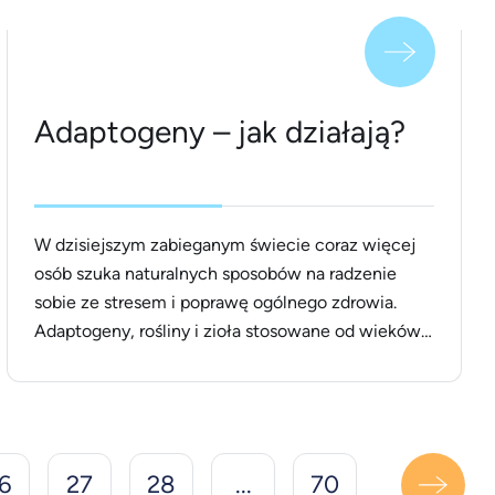
Adaptogeny – jak działają?
W dzisiejszym zabieganym świecie coraz więcej
osób szuka naturalnych sposobów na radzenie
sobie ze stresem i poprawę ogólnego zdrowia.
Adaptogeny, rośliny i zioła stosowane od wieków
w tradycyjnych systemach medycyny, oferują
skuteczne wsparcie dla organizmu w walce ze
stresem i przywracaniu równowagi. W tym artykule
przyjrzymy się, jak działają adaptogeny, jakie
korzyści zdrowotne przynoszą oraz [&hellip;]
6
27
28
...
70