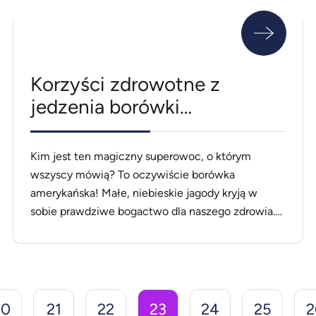
Korzyści zdrowotne z
jedzenia borówki
amerykańskiej nie mają
sobie równych
Kim jest ten magiczny superowoc, o którym
wszyscy mówią? To oczywiście borówka
amerykańska! Małe, niebieskie jagody kryją w
sobie prawdziwe bogactwo dla naszego zdrowia.
Wyobraźcie sobie dzień pełen energii, a to
wszystko dzięki garstce borówek dodanych do
porannego śniadania! Borówki amerykańskie są
niewyczerpaną skarbnicą antyoksydantów – te
małe cudaki potrafią neutralizować wolne rodniki,
20
21
22
23
24
25
2