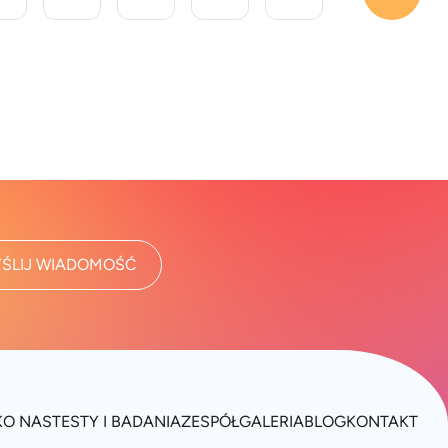
ŚLIJ WIADOMOŚĆ
K
O NAS
TESTY I BADANIA
ZESPÓŁ
GALERIA
BLOG
KONTAKT