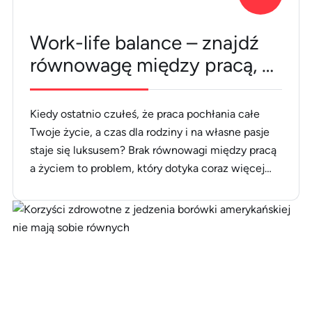
Work-life balance – znajdź
równowagę między pracą, a
życiem
Kiedy ostatnio czułeś, że praca pochłania całe
Twoje życie, a czas dla rodziny i na własne pasje
staje się luksusem? Brak równowagi między pracą
a życiem to problem, który dotyka coraz więcej
osób, prowadząc do poważnych konsekwencji dla
zdrowia fizycznego i psychicznego, takich jak
chroniczne zmęczenie czy wypalenie zawodowe.
Dlaczego równowaga między pracą a życiem
[&hellip;]