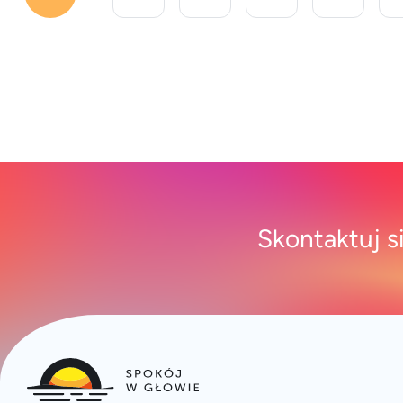
funkcjonowania [&hellip;]
Skontaktuj s