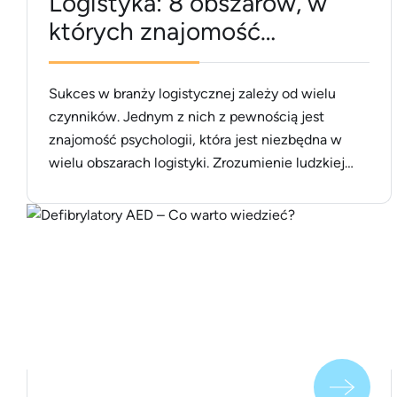
Logistyka: 8 obszarów, w
których znajomość
psychologii jest ważna
Sukces w branży logistycznej zależy od wielu
czynników. Jednym z nich z pewnością jest
znajomość psychologii, która jest niezbędna w
wielu obszarach logistyki. Zrozumienie ludzkiej
natury może dać firmie sporą przewagę nad
konkurencją i znacząco usprawnić jej działanie. W
tym artykule przyjrzymy się bliżej tym obszarom
logistyki, w których psychologia odgrywa istotną
rolę. Miłej lektury! [&hellip;]