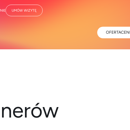
NIE
UMÓW WIZYTĘ
OFERTA
CEN
tnerów