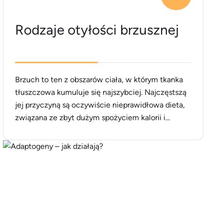
Rodzaje otyłości brzusznej
Brzuch to ten z obszarów ciała, w którym tkanka
tłuszczowa kumuluje się najszybciej. Najczęstszą
jej przyczyną są oczywiście nieprawidłowa dieta,
związana ze zbyt dużym spożyciem kalorii i
niedostatek ruchu. Wydawałoby się zatem, że
modyfikacja jadłospisu i zintensyfikowanie
aktywności fizycznej powinno rozwiązać problem.
Często jednak tak się nie dzieje. Dlaczego? Typy
brzucha i przyczyny otyłości Według [&hellip;]