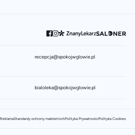
recepcja@spokojwglowie.pl
bialoleka@spokojwglowie.pl
Reklama
Standardy ochrony małoletnich
Polityka Prywatności
Polityka Cookies