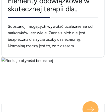
Elementy obowiązkowe w
skutecznej terapii dla
narkomanów
Substancji mogących wywołać uzależnienie od
narkotyków jest wiele. Żadna z nich nie jest
bezpieczna dla życia osoby uzależnionej.
Normalną rzeczą jest to, że z czasem
przyjmowane dawki rosną, aby odczuć te same
skutki, a co za tym idzie, ryzyko utraty zdrowia
wzrasta na wszystkich poziomach. Jak najszybsze
udanie się na terapię dla narkomanów i przejście
[&hellip;]