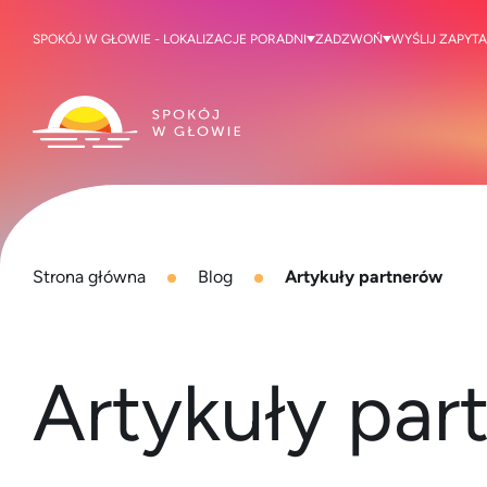
SPOKÓJ W GŁOWIE - LOKALIZACJE PORADNI
ZADZWOŃ
WYŚLIJ ZAPYTA
Strona główna
Blog
Artykuły partnerów
Artykuły par