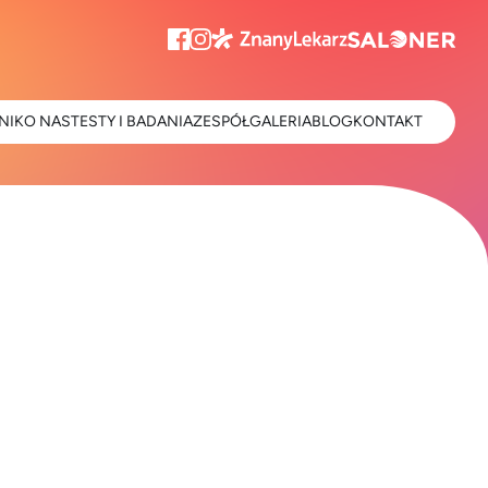
NIK
O NAS
TESTY I BADANIA
ZESPÓŁ
GALERIA
BLOG
KONTAKT