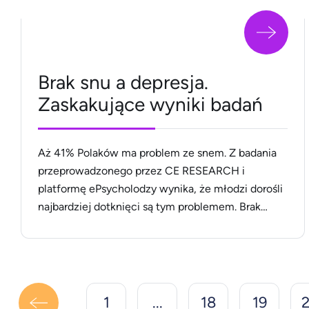
Brak snu a depresja.
Zaskakujące wyniki badań
Aż 41% Polaków ma problem ze snem. Z badania
przeprowadzonego przez CE RESEARCH i
platformę ePsycholodzy wynika, że młodzi dorośli
najbardziej dotknięci są tym problemem. Brak
odpowiedniej ilości snu nie tylko wpływa na
codzienne samopoczucie, ale może również
prowadzić do poważnych problemów
zdrowotnych, takich jak depresja. Niezastąpiona
rola snu Sen jest niezbędny dla prawidłowego
1
...
18
19