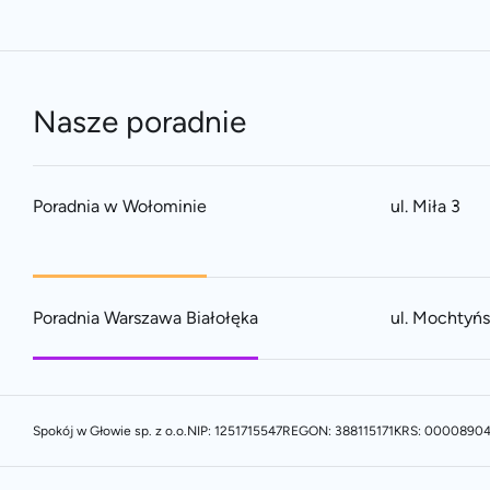
Nasze poradnie
Poradnia w Wołominie
ul. Miła 3
Poradnia Warszawa Białołęka
ul. Mochtyń
Spokój w Głowie sp. z o.o.
NIP: 1251715547
REGON: 388115171
KRS: 0000890