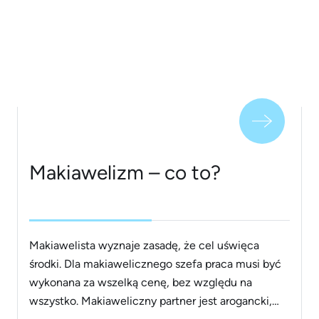
PMS, by te kilka lub kilkanaście dni w miesiącu nie
były udręką? Dowiedz się więcej. Spis treści: PMS
co to jest? Zespół [&hellip;]
Makiawelizm – co to?
Makiawelista wyznaje zasadę, że cel uświęca
środki. Dla makiawelicznego szefa praca musi być
wykonana za wszelką cenę, bez względu na
wszystko. Makiaweliczny partner jest arogancki,