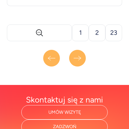
przerażający, chętnie sięga po kłamstwa i
oszustwa jako narzędzia do osiągnięcia tego,
czego chce. Jak rozpoznać, że na Twojej drodze
stoi osobowość makiaweliczna? Zapraszam do
lektury. Spis treści: Makiawelizm co [&hellip;]
1
2
23
Skontaktuj się z nami
UMÓW WIZYTĘ
ZADZWOŃ