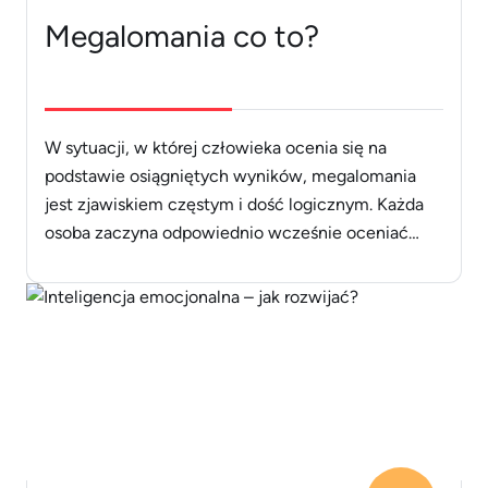
Megalomania co to?
W sytuacji, w której człowieka ocenia się na
podstawie osiągniętych wyników, megalomania
jest zjawiskiem częstym i dość logicznym. Każda
osoba zaczyna odpowiednio wcześnie oceniać
siebie i innych. Jednak niektórzy ludzie często
wyolbrzymiają swoją wartość. Chwalą się tym, co
zrobili lub zamierzają zrobić, lub są dumni z zakupu
nowych rzeczy, otwarcie je demonstrując.
Wówczas można mówić [&hellip;]