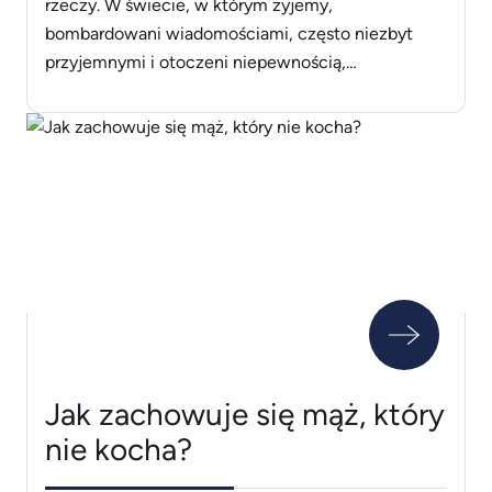
rzeczy. W świecie, w którym żyjemy,
bombardowani wiadomościami, często niezbyt
przyjemnymi i otoczeni niepewnością,
optymistyczne podejście do życia może być
dużym wyzwaniem. Jednak bycie optymistą
pomaga lepiej radzić sobie z codziennymi
wydarzeniami oraz zadbać o zdrowie psychiczne i
jakość życia. Dowiedz się, kim jest optymista i czy
warto [&hellip;]
Jak zachowuje się mąż, który
nie kocha?