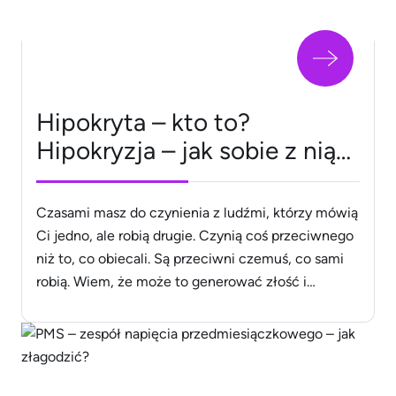
Hipokryta – kto to?
Hipokryzja – jak sobie z nią
radzić?
Czasami masz do czynienia z ludźmi, którzy mówią
Ci jedno, ale robią drugie. Czynią coś przeciwnego
niż to, co obiecali. Są przeciwni czemuś, co sami
robią. Wiem, że może to generować złość i
irytację, więc chcę Ci podpowiedzieć, jak
rozpoznać hipokrytę i jak radzić sobie z takim
zachowaniem bez odczuwania złości, frustracji,
smutku i dyskomfortu. [&hellip;]