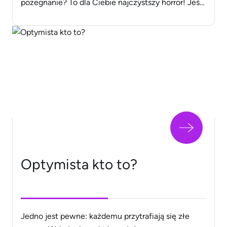
pożegnanie? To dla Ciebie najczystszy horror! Jeśli
czujesz się tak lub podobnie, możesz zmagać się
ze strachem przed dotykiem zwanym hafefobią.
Czytaj dalej, by się dowiedzieć, na czym polega
ten lęk [&hellip;]
Optymista kto to?
Jedno jest pewne: każdemu przytrafiają się złe