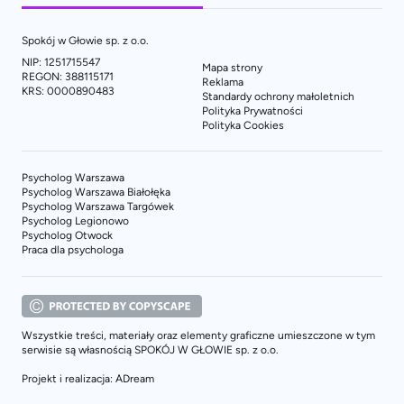
Spokój w Głowie sp. z o.o.
NIP: 1251715547
Mapa strony
REGON: 388115171
Reklama
KRS: 0000890483
Standardy ochrony małoletnich
Polityka Prywatności
Polityka Cookies
Psycholog Warszawa
Psycholog Warszawa Białołęka
Psycholog Warszawa Targówek
Psycholog Legionowo
Psycholog Otwock
Praca dla psychologa
Wszystkie treści, materiały oraz elementy graficzne umieszczone w tym
serwisie są własnością SPOKÓJ W GŁOWIE sp. z o.o.
Projekt i realizacja: ADream