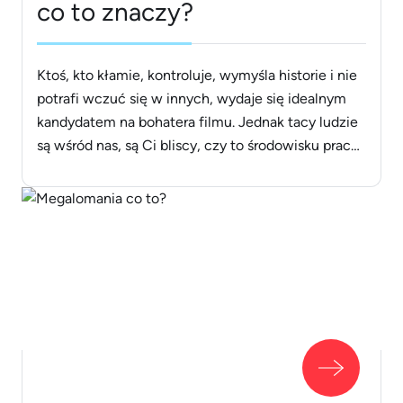
co to znaczy?
Ktoś, kto kłamie, kontroluje, wymyśla historie i nie
potrafi wczuć się w innych, wydaje się idealnym
kandydatem na bohatera filmu. Jednak tacy ludzie
są wśród nas, są Ci bliscy, czy to środowisku pracy,
czy nawet w relacjach rodzinnych i społecznych.
Jeśli myślisz, że tylko bardzo naiwni ludzie mogą
dać się nabrać na manipulację emocjonalną, to
[&hellip;]