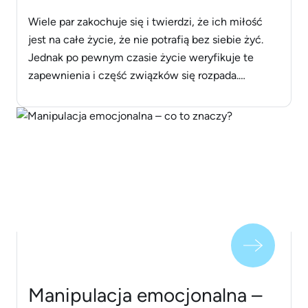
Wiele par zakochuje się i twierdzi, że ich miłość
jest na całe życie, że nie potrafią bez siebie żyć.
Jednak po pewnym czasie życie weryfikuje te
zapewnienia i część związków się rozpada.
Czasami powodem jest brak miłości. Są kobiety,
które ​​nie czują się kochane w związku. Mówią:
„mój mąż mnie nie kocha”, „nie pragnie mnie
[&hellip;]
Manipulacja emocjonalna –