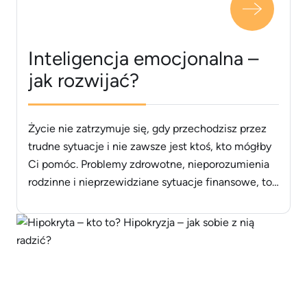
Inteligencja emocjonalna –
jak rozwijać?
Życie nie zatrzymuje się, gdy przechodzisz przez
trudne sytuacje i nie zawsze jest ktoś, kto mógłby
Ci pomóc. Problemy zdrowotne, nieporozumienia
rodzinne i nieprzewidziane sytuacje finansowe, to
tylko niektóre przykłady momentów, w których
uświadamiasz sobie, że nie jest łatwo uporać się z
uczuciami i przeciwnościami codziennego życia. Z
tych i innych powodów niezbędne jest rozwinięcie
[&hellip;]