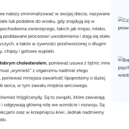
tóre należy zminimalizować w swojej diecie, nazywane
stałe lub podobne do wosku, gdy znajdują się w
pochodzenia zwierzęcego, takich jak mięso, mleko,
są poddawane procesowi uwodornienia i stają się stałe.
czych, a także w żywności przetworzonej o długim
sy, chipsy i gotowe wypieki.
dobrym cholesterolem
, ponieważ usuwa z tętnic inne
 musi „wymieść” z organizmu nadmiar złego
, ponieważ mniejsza zawartość lipoproteiny o dużej
ób serca, w tym zawału mięśnia sercowego.
nież trójglicerydy. Są to związki, które zawierają
 i odgrywają główną rolę we wzroście i rozwoju. Są
cjami oraz w krzepnięciu krwi. Jednak nadmierny
tki.