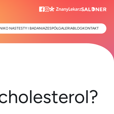
NIK
O NAS
TESTY I BADANIA
ZESPÓŁ
GALERIA
BLOG
KONTAKT
 cholesterol?