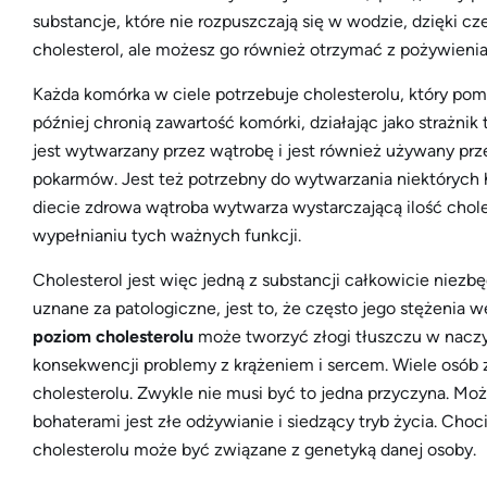
substancje, które nie rozpuszczają się w wodzie, dzięki c
cholesterol, ale możesz go również otrzymać z pożywienia
Każda komórka w ciele potrzebuje cholesterolu, który 
później chronią zawartość komórki, działając jako strażnik
jest wytwarzany przez wątrobę i jest również używany prze
pokarmów. Jest też potrzebny do wytwarzania niektórych 
diecie zdrowa wątroba wytwarza wystarczającą ilość chol
wypełnianiu tych ważnych funkcji.
Cholesterol jest więc jedną z substancji całkowicie niezb
uznane za patologiczne, jest to, że często jego stężenia
poziom cholesterolu
może tworzyć złogi tłuszczu w naczy
konsekwencji problemy z krążeniem i sercem. Wiele osób 
cholesterolu. Zwykle nie musi być to jedna przyczyna. Mo
bohaterami jest złe odżywianie i siedzący tryb życia. Ch
cholesterolu może być związane z genetyką danej osoby.