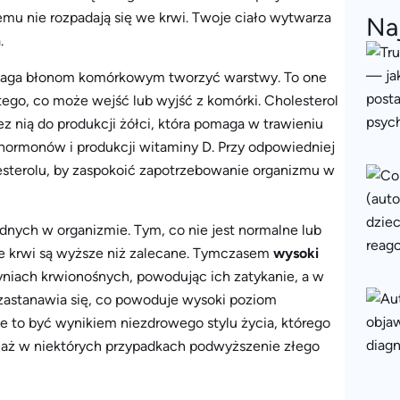
zemu nie rozpadają się we krwi. Twoje ciało wytwarza
Na
.
pomaga błonom komórkowym tworzyć warstwy. To one
 tego, co może wejść lub wyjść z komórki. Cholesterol
z nią do produkcji żółci, która pomaga w trawieniu
hormonów i produkcji witaminy D. Przy odpowiedniej
esterolu, by zaspokoić zapotrzebowanie organizmu w
ędnych w organizmie. Tym, co nie jest normalne lub
 we krwi są wyższe niż zalecane. Tymczasem
wysoki
niach krwionośnych, powodując ich zatykanie, a w
zastanawia się, co powoduje wysoki poziom
że to być wynikiem niezdrowego stylu życia, którego
ociaż w niektórych przypadkach podwyższenie złego