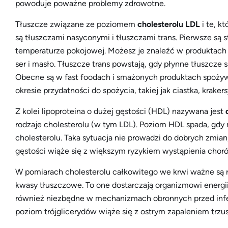
powoduje poważne problemy zdrowotne.
Tłuszcze związane ze poziomem
cholesterolu LDL
i te, k
są tłuszczami nasyconymi i tłuszczami trans. Pierwsze są 
temperaturze pokojowej. Możesz je znaleźć w produktach 
ser i masło. Tłuszcze trans powstają, gdy płynne tłuszcze 
Obecne są w fast foodach i smażonych produktach spożyw
okresie przydatności do spożycia, takiej jak ciastka, kraker
Z kolei lipoproteina o dużej gęstości (HDL) nazywana jest
rodzaje cholesterolu (w tym LDL). Poziom HDL spada, gdy
cholesterolu. Taka sytuacja nie prowadzi do dobrych zmian
gęstości wiąże się z większym ryzykiem wystąpienia chor
W pomiarach cholesterolu całkowitego we krwi ważne są rów
kwasy tłuszczowe. To one dostarczają organizmowi energii
również niezbędne w mechanizmach obronnych przed infek
poziom trójglicerydów wiąże się z ostrym zapaleniem trzus