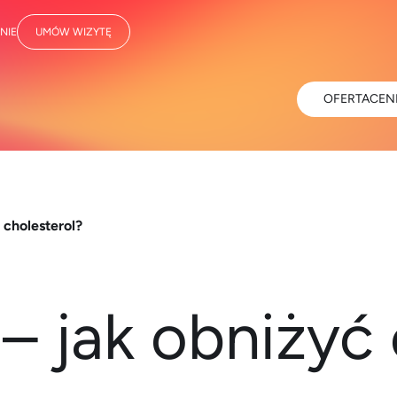
NIE
UMÓW WIZYTĘ
OFERTA
CEN
 cholesterol?
– jak obniżyć