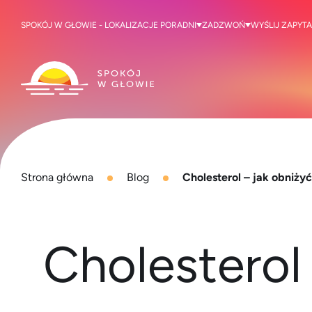
SPOKÓJ W GŁOWIE - LOKALIZACJE PORADNI
ZADZWOŃ
WYŚLIJ ZAPYTA
Strona główna
Blog
Cholesterol – jak obniżyć
Cholesterol 