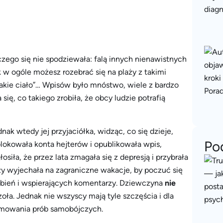
czego się nie spodziewała: falą innych nienawistnych
ak w ogóle możesz rozebrać się na plaży z takimi
akie ciało”… Wpisów było mnóstwo, wiele z bardzo
ię, co takiego zrobiła, że obcy ludzie potrafią
k wtedy jej przyjaciółka, widząc, co się dzieje,
Po
blokowała konta hejterów i opublikowała wpis,
łosiła, że przez lata zmagała się z depresją i przybrała
zy wyjechała na zagraniczne wakacje, by poczuć się
lubień i wspierających komentarzy. Dziewczyna
nie
zoła. Jednak nie wszyscy mają tyle szczęścia i dla
jmowania prób samobójczych.