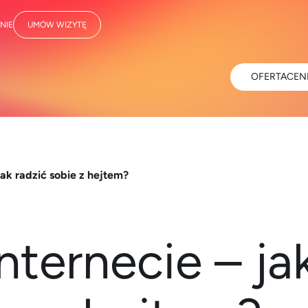
NIE
UMÓW WIZYTĘ
OFERTA
CEN
 jak radzić sobie z hejtem?
internecie – ja