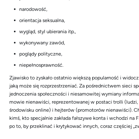
narodowość,
orientacja seksualna,
wygląd, styl ubierania itp.,
wykonywany zawód,
poglądy polityczne,
niepełnosprawność.
Zjawisko to zyskało ostatnio większą popularność i wido
jaką może się rozprzestrzeniać. Za pośrednictwem sieci s
jednoczenia społeczności i niesamowitej wymiany informacj
mowie nienawiści, reprezentowanej w postaci trolli (ludz
środowisku online) i hejterów (promotorów nienawiści). C
kimś, kto specjalnie zakłada fałszywe konta i wchodzi na 
po to, by przeklinać i krytykować innych, coraz częściej „z