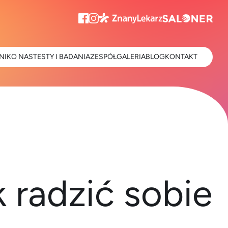
NIK
O NAS
TESTY I BADANIA
ZESPÓŁ
GALERIA
BLOG
KONTAKT
k radzić sobie