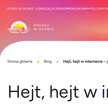
SPOKÓJ W GŁOWIE - LOKALIZACJE PORADNI
ZADZWOŃ
WYŚLIJ ZAPYTA
Strona główna
Blog
Hejt, hejt w internecie –
Hejt, hejt w 