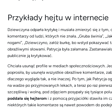
Przykłady hejtu w internecie
Dziewczyna odparła krytykę i musiała zmierzyć się z tym, 
komentarzy od ludzi, których nie znała. „Gruba świnia”, „J
nogami”, „Dziewczyno, załóż burkę, bo wstyd pokazywać t
obraźliwymi słowami. Patrycja była załamana. Zastanawiała s
publicznie ją krytykować.
Chciała usunąć profile w mediach społecznościowych. Jedna
poprosiła, by usunęła wszystkie obraźliwe komentarze, za
dlaczego wygląda tak, a nie inaczej. Po tym, jak Patrycja og
na wadze po przyjmowanych lekach, a teraz po raz pierws
szczęśliwą i wolną, pod zdjęciem posypały się tysiące po
poddała się hejterom
i z pomocą przyjaciółki stawiła im c
niektórych takie komentarze są nawet powodem do pode