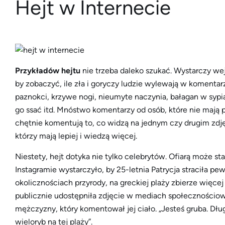
Hejt w Internecie
Przykładów hejtu
nie trzeba daleko szukać. Wystarczy wej
by zobaczyć, ile zła i goryczy ludzie wylewają w komentar
paznokci, krzywe nogi, nieumyte naczynia, bałagan w sypi
go ssać itd. Mnóstwo komentarzy od osób, które nie mają 
chętnie komentują to, co widzą na jednym czy drugim zdj
którzy mają lepiej i wiedzą więcej.
Niestety, hejt dotyka nie tylko celebrytów. Ofiarą może st
Instagramie wystarczyło, by 25-letnia Patrycja straciła pew
okolicznościach przyrody, na greckiej plaży zbierze więcej 
publicznie udostępniła zdjęcie w mediach społecznościow
mężczyzny, który komentował jej ciało. „Jesteś gruba. Dłu
wieloryb na tej plaży”.