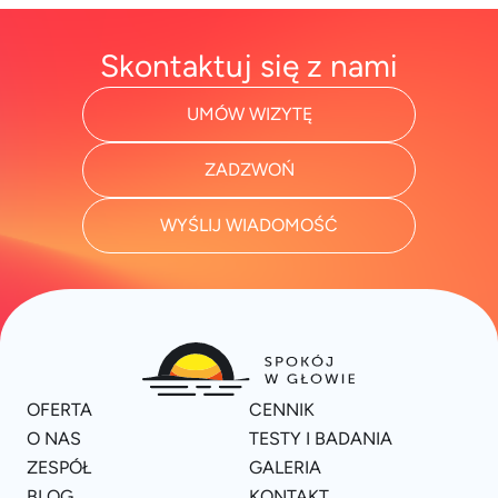
Skontaktuj się z nami
UMÓW WIZYTĘ
ZADZWOŃ
WYŚLIJ WIADOMOŚĆ
OFERTA
CENNIK
O NAS
TESTY I BADANIA
ZESPÓŁ
GALERIA
BLOG
KONTAKT