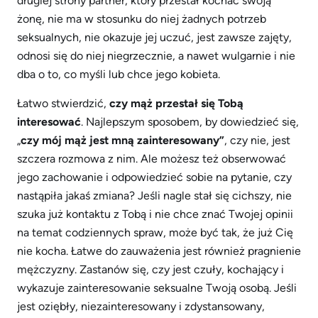
drugiej strony partner, który przestał kochać swoją
żonę, nie ma w stosunku do niej żadnych potrzeb
seksualnych, nie okazuje jej uczuć, jest zawsze zajęty,
odnosi się do niej niegrzecznie, a nawet wulgarnie i nie
dba o to, co myśli lub chce jego kobieta.
Łatwo stwierdzić,
czy mąż przestał się Tobą
interesować
. Najlepszym sposobem, by dowiedzieć się,
„
czy mój mąż jest mną zainteresowany”
, czy nie, jest
szczera rozmowa z nim. Ale możesz też obserwować
jego zachowanie i odpowiedzieć sobie na pytanie, czy
nastąpiła jakaś zmiana? Jeśli nagle stał się cichszy, nie
szuka już kontaktu z Tobą i nie chce znać Twojej opinii
na temat codziennych spraw, może być tak, że już Cię
nie kocha. Łatwe do zauważenia jest również pragnienie
mężczyzny. Zastanów się, czy jest czuły, kochający i
wykazuje zainteresowanie seksualne Twoją osobą. Jeśli
jest oziębły, niezainteresowany i zdystansowany,