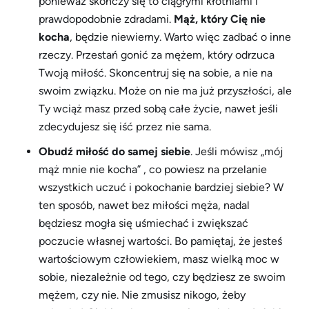
ponieważ skończy się to ciągłymi kłótniami i
prawdopodobnie zdradami.
Mąż, który Cię nie
kocha
, będzie niewierny. Warto więc zadbać o inne
rzeczy. Przestań gonić za mężem, który odrzuca
Twoją miłość. Skoncentruj się na sobie, a nie na
swoim związku. Może on nie ma już przyszłości, ale
Ty wciąż masz przed sobą całe życie, nawet jeśli
zdecydujesz się iść przez nie sama.
Obudź miłość do samej siebie
. Jeśli mówisz „mój
mąż mnie nie kocha” , co powiesz na przelanie
wszystkich uczuć i pokochanie bardziej siebie? W
ten sposób, nawet bez miłości męża, nadal
będziesz mogła się uśmiechać i zwiększać
poczucie własnej wartości. Bo pamiętaj, że jesteś
wartościowym człowiekiem, masz wielką moc w
sobie, niezależnie od tego, czy będziesz ze swoim
mężem, czy nie. Nie zmusisz nikogo, żeby