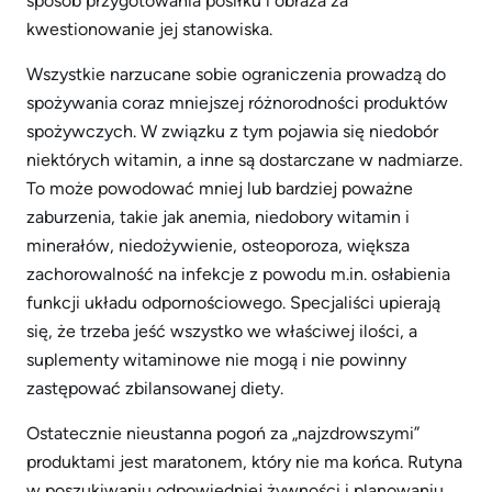
sposób przygotowania posiłku i obraża za
kwestionowanie jej stanowiska.
Wszystkie narzucane sobie ograniczenia prowadzą do
spożywania coraz mniejszej różnorodności produktów
spożywczych. W związku z tym pojawia się niedobór
niektórych witamin, a inne są dostarczane w nadmiarze.
To może powodować mniej lub bardziej poważne
zaburzenia, takie jak anemia, niedobory witamin i
minerałów, niedożywienie, osteoporoza, większa
zachorowalność na infekcje z powodu m.in. osłabienia
funkcji układu odpornościowego. Specjaliści upierają
się, że trzeba jeść wszystko we właściwej ilości, a
suplementy witaminowe nie mogą i nie powinny
zastępować zbilansowanej diety.
Ostatecznie nieustanna pogoń za „najzdrowszymi”
produktami jest maratonem, który nie ma końca. Rutyna
w poszukiwaniu odpowiedniej żywności i planowaniu