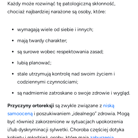
Każdy może rozwinąć tę patologiczną skłonność,
chociaż najbardziej narażone są osoby, które:
wymagają wiele od siebie i innych;
mają twardy charakter;
są surowe wobec respektowania zasad;
lubią planować;
stale utrzymują kontrolę nad swoim życiem i
codziennymi czynnościami;
są nadmiernie zatroskane o swoje zdrowie i wygląd.
Przyczyny ortoreksji
są zwykle związane z
niską
samooceną
i poszukiwaniem „idealnego” zdrowia. Mogą
być również zakorzenione w sytuacjach upokorzenia
i/lub dyskryminacji sylwetki. Choroba częściej dotyka
kobiety i młodzież, osoby, które mają
zaburzenia