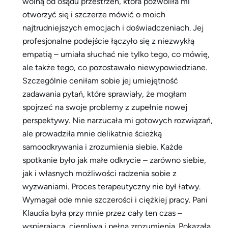
wolną od osądu przestrzeń, która pozwoliła mi
otworzyć się i szczerze mówić o moich
najtrudniejszych emocjach i doświadczeniach. Jej
profesjonalne podejście łączyło się z niezwykłą
empatią – umiała słuchać nie tylko tego, co mówię,
ale także tego, co pozostawało niewypowiedziane.
Szczególnie ceniłam sobie jej umiejętność
zadawania pytań, które sprawiały, że mogłam
spojrzeć na swoje problemy z zupełnie nowej
perspektywy. Nie narzucała mi gotowych rozwiązań,
ale prowadziła mnie delikatnie ścieżką
samoodkrywania i zrozumienia siebie. Każde
spotkanie było jak małe odkrycie – zarówno siebie,
jak i własnych możliwości radzenia sobie z
wyzwaniami. Proces terapeutyczny nie był łatwy.
Wymagał ode mnie szczerości i ciężkiej pracy. Pani
Klaudia była przy mnie przez cały ten czas –
wspierająca, cierpliwa i pełna zrozumienia. Pokazała