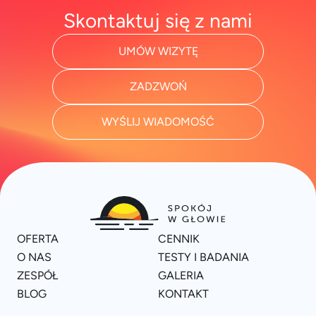
Skontaktuj się z nami
UMÓW WIZYTĘ
ZADZWOŃ
WYŚLIJ WIADOMOŚĆ
OFERTA
CENNIK
O NAS
TESTY I BADANIA
ZESPÓŁ
GALERIA
BLOG
KONTAKT