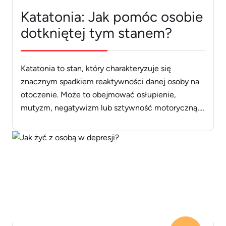
Katatonia: Jak pomóc osobie
dotkniętej tym stanem?
Katatonia to stan, który charakteryzuje się
znacznym spadkiem reaktywności danej osoby na
otoczenie. Może to obejmować osłupienie,
mutyzm, negatywizm lub sztywność motoryczną,
ale też nadmierną aktywność ruchową. Jak pomóc
osobie dotkniętej takim stanem? Dowiedz się
więcej. Spis treści: Katatonia co to? Krótkie
wprowadzenie Schizofrenia katatoniczna a
katatonia – czy to to samo? Katatonia objawy –
[&hellip;]