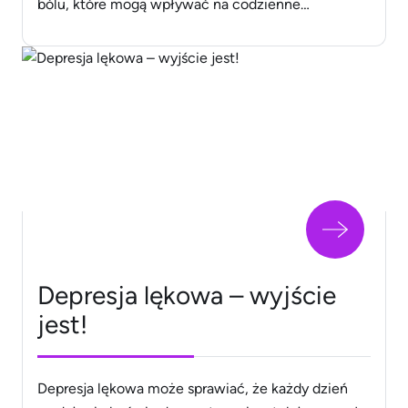
bólu, które mogą wpływać na codzienne
funkcjonowanie. Przebieg żałoby jest indywidualny
i może obejmować różne etapy, takie jak
zaprzeczenie, gniew, targowanie się, depresja i
akceptacja. Wsparcie od rodziny, przyjaciół oraz
profesjonalna pomoc psychologiczna mogą
ułatwić przejście przez [&hellip;]
Depresja lękowa – wyjście
jest!
Depresja lękowa może sprawiać, że każdy dzień