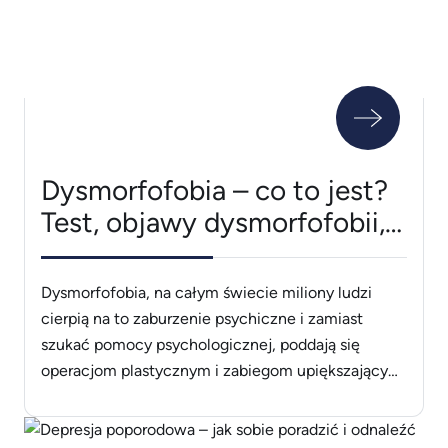
wysyła, sygnały, które mogą Cię [&hellip;]
Dysmorfofobia – co to jest?
Test, objawy dysmorfofobii,
leczenie
Dysmorfofobia, na całym świecie miliony ludzi
cierpią na to zaburzenie psychiczne i zamiast
szukać pomocy psychologicznej, poddają się
operacjom plastycznym i zabiegom upiększającym.
Ogólnie rzecz biorąc, największym zmartwieniem
tych osób jest ich „brzydki” wygląd. Mimo że w