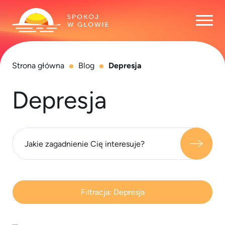
Otwó
Strona główna
Blog
Depresja
Depresja
Filtracja:
Depresja