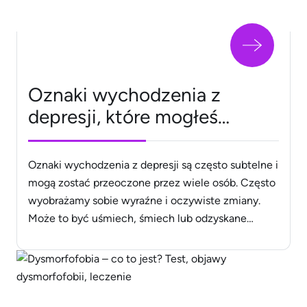
Oznaki wychodzenia z
depresji, które mogłeś
przeoczyć. Zaskoczy Cię, co
Twoje ciało mówi!
Oznaki wychodzenia z depresji są często subtelne i
mogą zostać przeoczone przez wiele osób. Często
wyobrażamy sobie wyraźne i oczywiste zmiany.
Może to być uśmiech, śmiech lub odzyskane
zainteresowanie ulubionymi aktywnościami. Ale
co, jeśli prawdziwe oznaki były bardziej subtelne,
głęboko ukryte w naszych codziennych
zachowaniach? Istnieją sygnały, które Twoje ciało