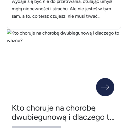
wydaje się być nie do przetrwania, otulając umysł
mgłą niepewności i strachu. Ale nie jesteś w tym
sam, a to, co teraz czujesz, nie musi trwać
wiecznie. Istnieją skuteczne strategie i narzędzia,
które mogą pomóc Ci odnaleźć spokój i stabilność.
W dalszej części tego artykułu odkryjemy, jak krok
[&hellip;]
Kto choruje na chorobę
dwubiegunową i dlaczego to
ważne?