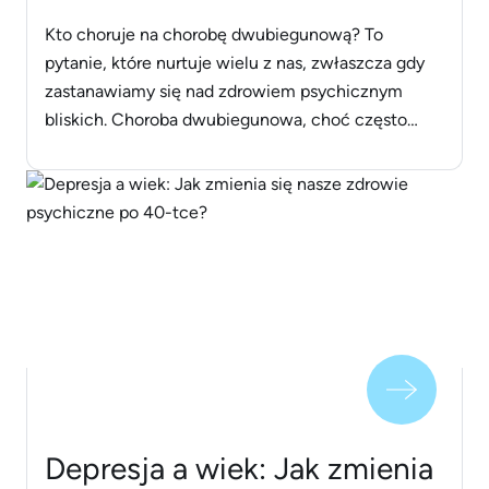
Kto choruje na chorobę dwubiegunową? To
pytanie, które nurtuje wielu z nas, zwłaszcza gdy
zastanawiamy się nad zdrowiem psychicznym
bliskich. Choroba dwubiegunowa, choć często
niedoceniana, ma ogromny wpływ na życie
codzienne tych, którzy z nią walczą. Ale jest
światełko w tunelu. W tym artykule przedstawimy
nie tylko fakty i mity dotyczące tej choroby, ale
również [&hellip;]
Depresja a wiek: Jak zmienia