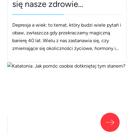
się nasze zdrowie
psychiczne po 40-tce?
Depresja a wiek: to temat, który budzi wiele pytań i
obaw, zwłaszcza gdy przekraczamy magiczną
barierę 40 lat. Wielu z nas zastanawia się, czy
zmieniające się okoliczności życiowe, hormony i
doświadczenia mogą wpłynąć na nasze zdrowie
psychiczne w tym kluczowym momencie życia.
Ale co jeśli powiedziałabym Ci, że istnieją strategie
i narzędzia, które mogą pomóc [&hellip;]