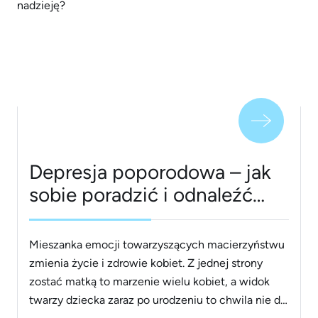
rzeczywistości jest inaczej. Co to jest
dysmorfofobia? Jakie daje objawy? Jak ją
rozpoznać? Czy można to leczyć? Sprawdź!
[&hellip;]
Depresja poporodowa – jak
sobie poradzić i odnaleźć
nadzieję?
Mieszanka emocji towarzyszących macierzyństwu
zmienia życie i zdrowie kobiet. Z jednej strony
zostać matką to marzenie wielu kobiet, a widok
twarzy dziecka zaraz po urodzeniu to chwila nie do