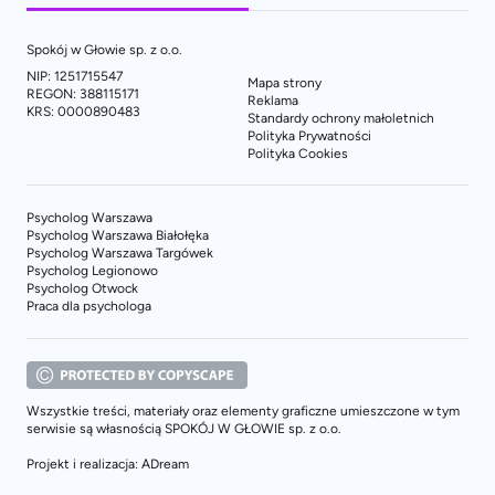
Spokój w Głowie sp. z o.o.
NIP: 1251715547
Mapa strony
REGON: 388115171
Reklama
KRS: 0000890483
Standardy ochrony małoletnich
Polityka Prywatności
Polityka Cookies
Psycholog Warszawa
Psycholog Warszawa Białołęka
Psycholog Warszawa Targówek
Psycholog Legionowo
Psycholog Otwock
Praca dla psychologa
Wszystkie treści, materiały oraz elementy graficzne umieszczone w tym
serwisie są własnością SPOKÓJ W GŁOWIE sp. z o.o.
Projekt i realizacja: ADream