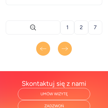
opisania. Z drugiej strony w życiu codziennym
niektóre matki po porodzie zaczynają odczuwać
głęboki smutek, drażliwość, skrajne zmęczenie i
zdezorientowanie tym, co tak naprawdę się dzieje.
[&hellip;]
1
2
7
Skontaktuj się z nami
UMÓW WIZYTĘ
ZADZWOŃ