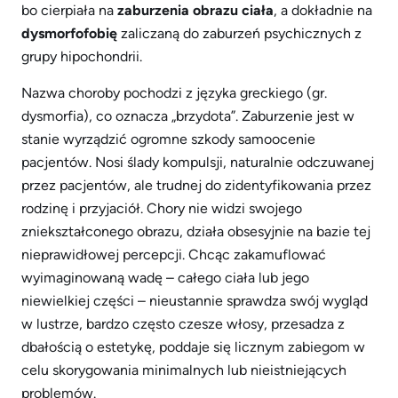
bo cierpiała na
zaburzenia obrazu ciała
, a dokładnie na
dysmorfofobię
zaliczaną do zaburzeń psychicznych z
grupy hipochondrii.
Nazwa choroby pochodzi z języka greckiego (gr.
dysmorfia), co oznacza „brzydota”. Zaburzenie jest w
stanie wyrządzić ogromne szkody samoocenie
pacjentów. Nosi ślady kompulsji, naturalnie odczuwanej
przez pacjentów, ale trudnej do zidentyfikowania przez
rodzinę i przyjaciół. Chory nie widzi swojego
zniekształconego obrazu, działa obsesyjnie na bazie tej
nieprawidłowej percepcji. Chcąc zakamuflować
wyimaginowaną wadę – całego ciała lub jego
niewielkiej części – nieustannie sprawdza swój wygląd
w lustrze, bardzo często czesze włosy, przesadza z
dbałością o estetykę, poddaje się licznym zabiegom w
celu skorygowania minimalnych lub nieistniejących
problemów.