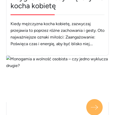
kocha kobietę
Kiedy mężczyzna kocha kobietę, zazwyczaj
przejawia to poprzez różne zachowania i gesty. Oto
najważniejsze oznaki miłości: Zaangażowanie:
Poświęca czas i energię, aby być blisko niej.
Wsparcie: Jest dla niej oparciem w trudnych
chwilach. Troska: Dba o jej potrzeby i szczęście.
Szczerość: Komunikuje się otwarcie i uczciwie.
Szacunek: Traktuje ją z szacunkiem i docenieniem.
Te sygnały [&hellip;]