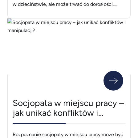
w dzieciństwie, ale może trwać do dorosłości.
Objawy ADHD obejmują trudności z koncentracją,
nadmierną aktywność, impulsywność oraz
problemy z organizacją i zarządzaniem czasem.
Skuteczne leczenie ADHD zwykle obejmuje
terapię behawioralną, wsparcie psychologiczne
oraz farmakoterapię. Wczesna diagnoza i
odpowiednie wsparcie są [&hellip;]
Socjopata w miejscu pracy –
jak unikać konfliktów i
manipulacji?
Rozpoznanie socjopaty w miejscu pracy może być