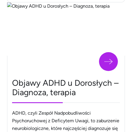
prezentują swoje najlepsze cechy, starając się
zaimponować drugiej osobie. Po upływie tego
czasu zaczynają pojawiać się bardziej realistyczne
wyzwania, które mogą prowadzić [&hellip;]
Objawy ADHD u Dorosłych –
Diagnoza, terapia
ADHD, czyli Zespół Nadpobudliwości
Psychoruchowej z Deficytem Uwagi, to zaburzenie
neurobiologiczne, które najczęściej diagnozuje się