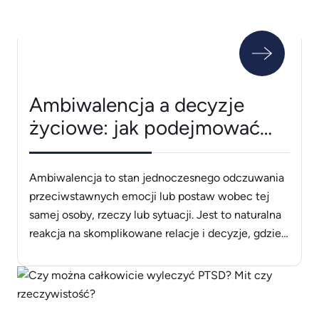
[&hellip;]
Ambiwalencja a decyzje
życiowe: jak podejmować
trafne wybory w obliczu
sprzecznych emocji?
Ambiwalencja to stan jednoczesnego odczuwania
przeciwstawnych emocji lub postaw wobec tej
samej osoby, rzeczy lub sytuacji. Jest to naturalna
reakcja na skomplikowane relacje i decyzje, gdzie
występuje konflikt między pozytywnymi i
negatywnymi uczuciami. Ambiwalencja może
prowadzić do niejednoznacznych zachowań i
wahań w podejmowaniu decyzji, wpływając na