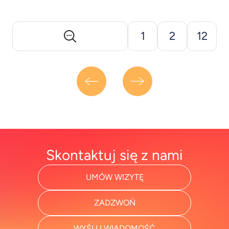
przez różne traumatyczne zdarzenia, takie jak
wojna, przemoc fizyczna lub psychiczna, wypadki,
czy klęski żywiołowe. Skuteczne metody leczenia
1
2
12
obejmują terapię poznawczo-behawioralną (CBT),
terapię [&hellip;]
Skontaktuj się z nami
UMÓW WIZYTĘ
ZADZWOŃ
WYŚLIJ WIADOMOŚĆ