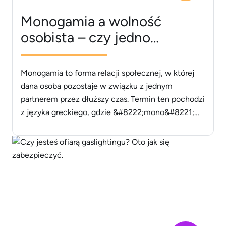
Monogamia a wolność
osobista – czy jedno
wyklucza drugie?
Monogamia to forma relacji społecznej, w której
dana osoba pozostaje w związku z jednym
partnerem przez dłuższy czas. Termin ten pochodzi
z języka greckiego, gdzie &#8222;mono&#8221;
oznacza &#8222;jeden&#8221;, a
&#8222;gamos&#8221;
&#8222;małżeństwo&#8221;. W kulturze
zachodniej monogamia jest najczęściej spotykaną
formą relacji małżeńskich. Monogamia jest również
obecna w świecie zwierząt, gdzie niektóre gatunki,
takie jak łabędzie czy [&hellip;]