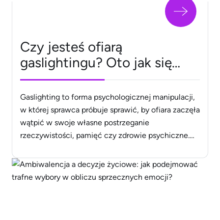
Czy jesteś ofiarą
gaslightingu? Oto jak się
zabezpieczyć.
Gaslighting to forma psychologicznej manipulacji,
w której sprawca próbuje sprawić, by ofiara zaczęła
wątpić w swoje własne postrzeganie
rzeczywistości, pamięć czy zdrowie psychiczne.
Techniki gaslightingu mogą obejmować kłamstwa,
zaprzeczanie wcześniejszym wydarzeniom,
umniejszanie uczuć ofiary, a także fałszowanie
dowodów. Celem gaslightingu jest zdobycie
kontroli nad ofiarą poprzez wywołanie u niej
poczucia niepewności i zależności od sprawcy.