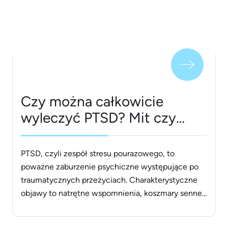
jakość relacji interpersonalnych oraz ogólne
samopoczucie. Jeśli zmagasz się [&hellip;]
Czy można całkowicie
wyleczyć PTSD? Mit czy
rzeczywistość?
PTSD, czyli zespół stresu pourazowego, to
poważne zaburzenie psychiczne występujące po
traumatycznych przeżyciach. Charakterystyczne
objawy to natrętne wspomnienia, koszmary senne,
unikanie bodźców przypominających traumę oraz
stan ciągłego napięcia. PTSD może być wywołane