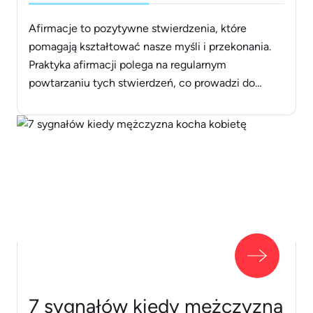
własnej wartości
Afirmacje to pozytywne stwierdzenia, które
pomagają kształtować nasze myśli i przekonania.
Praktyka afirmacji polega na regularnym
powtarzaniu tych stwierdzeń, co prowadzi do
wzmocnienia pewności siebie, redukcji stresu i
poprawy samopoczucia. Na przykład, powtarzanie
afirmacji typu &#8222;Jestem zdolny do
osiągnięcia swoich celów&#8221; może wpływać
na naszą motywację i działania. Afirmacje
wspierają rozwój osobisty i pomagają w [&hellip;]
7 sygnałów kiedy mężczyzna