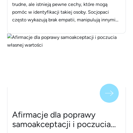
trudne, ale istnieją pewne cechy, które mogą
pomóc w identyfikacji takiej osoby. Socjopaci
często wykazują brak empatii, manipulują innymi
dla własnych korzyści, łamią zasady i normy
społeczne oraz potrafią być bardzo charyzmatyczni
i przekonujący. W miejscu pracy mogą stosować
agresywne taktyki, zastraszać współpracowników,
a także sabotować projekty i [&hellip;]
Afirmacje dla poprawy
samoakceptacji i poczucia