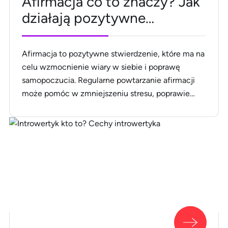
Afirmacja co to znaczy? Jak
działają pozytywne
afirmacje?
Afirmacja to pozytywne stwierdzenie, które ma na
celu wzmocnienie wiary w siebie i poprawę
samopoczucia. Regularne powtarzanie afirmacji
może pomóc w zmniejszeniu stresu, poprawie
samooceny i osiąganiu celów. Przykłady afirmacji
to: &#8222;Jestem wartościowy&#8221; lub
&#8222;Każdego dnia staję się lepszy&#8221;.
Praktykowanie afirmacji wspiera rozwój osobisty i
mentalny, tworząc pozytywne zmiany w życiu
codziennym. Wstęp Czym są [&hellip;]