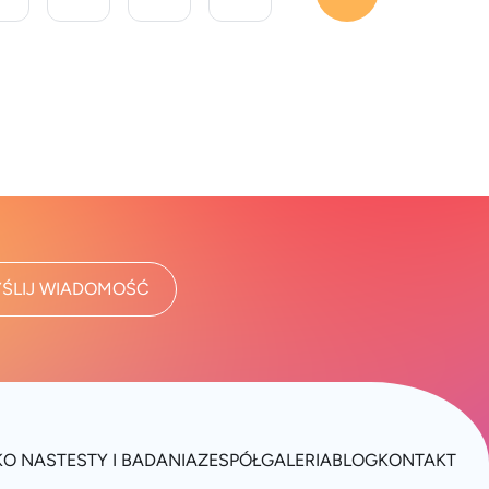
środowisku [&hellip;]
ŚLIJ WIADOMOŚĆ
K
O NAS
TESTY I BADANIA
ZESPÓŁ
GALERIA
BLOG
KONTAKT