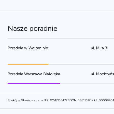
Nasze poradnie
Poradnia w Wołominie
ul. Miła 3
Poradnia Warszawa Białołęka
ul. Mochtyń
Spokój w Głowie sp. z o.o.
NIP: 1251715547
REGON: 388115171
KRS: 0000890