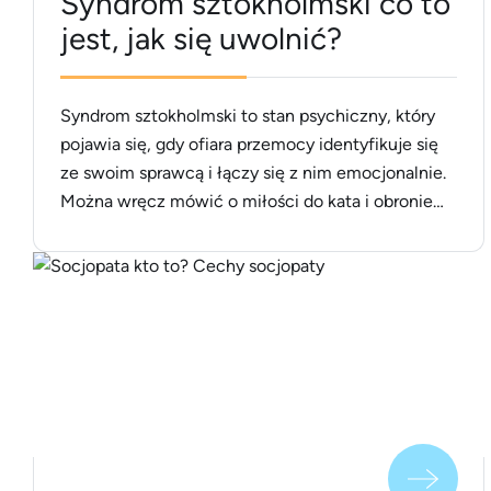
Syndrom sztokholmski co to
jest, jak się uwolnić?
Syndrom sztokholmski to stan psychiczny, który
pojawia się, gdy ofiara przemocy identyfikuje się
ze swoim sprawcą i łączy się z nim emocjonalnie.
Można wręcz mówić o miłości do kata i obronie
swojego oprawcy. Osoby z tym syndromem często
rozwijają zrozumienie i współczucie oraz chronią
przestępców przed policją. Jak powstaje to
psychologiczne zjawisko? Jak się od [&hellip;]