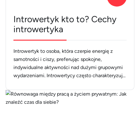
Introwertyk kto to? Cechy
introwertyka
Introwertyk to osoba, która czerpie energię z
samotności i ciszy, preferując spokojne,
indywidualne aktywności nad dużymi grupowymi
wydarzeniami. Introwertycy często charakteryzują
się głębokim przemyśleniem, refleksją i
introspekcją. Choć mogą wydawać się bardziej
wycofani społecznie, posiadają silne umiejętności
analityczne i kreatywne. Zrozumienie introwersji
pomaga lepiej docenić unikalne zalety i potrzeby
tych osób w różnych aspektach życia. [&hellip;]