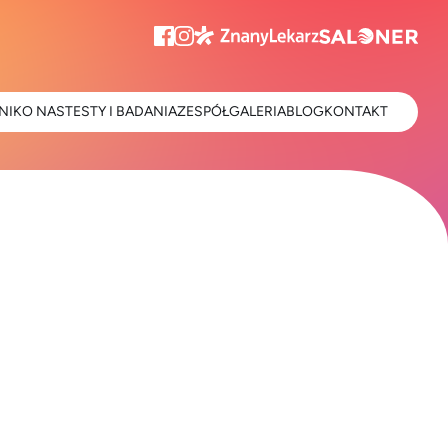
NIK
O NAS
TESTY I BADANIA
ZESPÓŁ
GALERIA
BLOG
KONTAKT