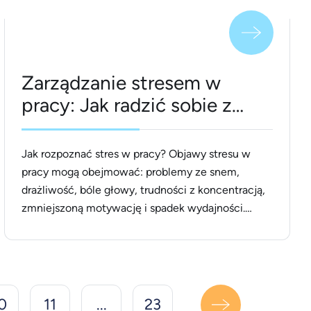
Zarządzanie stresem w
pracy: Jak radzić sobie z
presją terminów?
Jak rozpoznać stres w pracy? Objawy stresu w
pracy mogą obejmować: problemy ze snem,
drażliwość, bóle głowy, trudności z koncentracją,
zmniejszoną motywację i spadek wydajności.
Ważne jest, aby zwracać uwagę na te sygnały i
podjąć działania w celu zarządzania stresem.
Zarządzanie stresem w pracy to proces
identyfikowania, analizowania i minimalizowania
czynników stresogennych występujących w
0
11
...
23