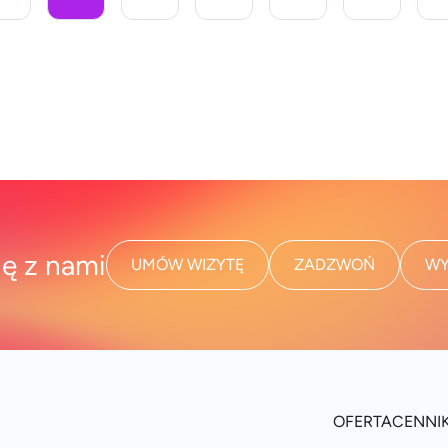
ię z nami
UMÓW WIZYTĘ
ZADZWOŃ
WY
OFERTA
CENNI