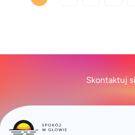
pracując z domu. [&hellip;]
Skontaktuj s