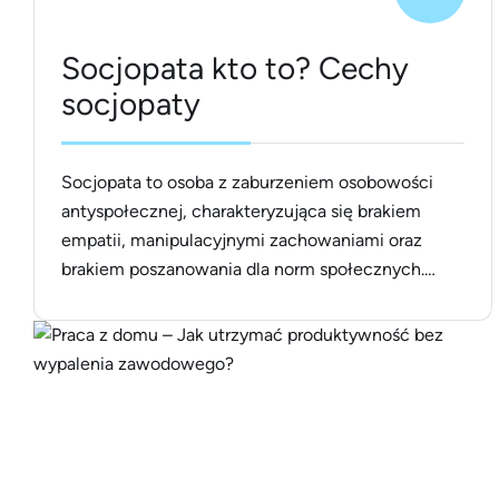
Socjopata kto to? Cechy
socjopaty
Socjopata to osoba z zaburzeniem osobowości
antyspołecznej, charakteryzująca się brakiem
empatii, manipulacyjnymi zachowaniami oraz
brakiem poszanowania dla norm społecznych.
Socjopaci często wykazują trudności w tworzeniu
trwałych relacji i mogą być skłonni do
impulsywnego i agresywnego zachowania. Mimo
że mogą być uroczy i charyzmatyczni, ich
działania są zazwyczaj motywowane własnym
interesem bez względu na konsekwencje dla
[&hellip;]