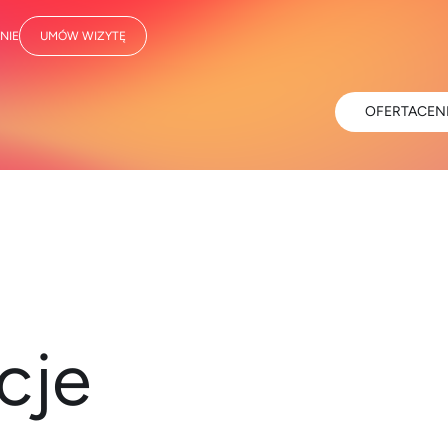
NIE
UMÓW WIZYTĘ
OFERTA
CEN
acje