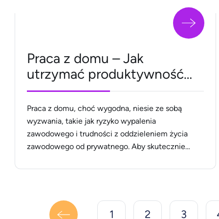
Praca z domu – Jak
utrzymać produktywność
bez wypalenia
zawodowego?
Praca z domu, choć wygodna, niesie ze sobą
wyzwania, takie jak ryzyko wypalenia
zawodowego i trudności z oddzieleniem życia
zawodowego od prywatnego. Aby skutecznie
radzić sobie z tymi wyzwaniami, konieczne są
odpowiednie strategie organizacyjne i zarządzania
czasem. W naszym artykule znajdziesz
sprawdzone metody, które pomogą Ci zachować
wysoką produktywność i równowagę życiową,
1
2
3