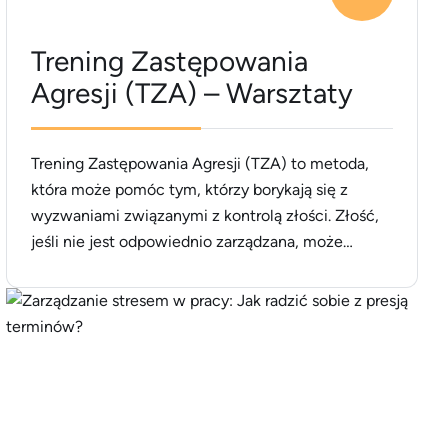
Trening Zastępowania
Agresji (TZA) – Warsztaty
Trening Zastępowania Agresji (TZA) to metoda,
która może pomóc tym, którzy borykają się z
wyzwaniami związanymi z kontrolą złości. Złość,
jeśli nie jest odpowiednio zarządzana, może
prowadzić do problemów w pracy, w domu i w
relacjach interpersonalnych. Nasze warsztaty
oferują skuteczne techniki zarządzania emocjami,
które uczą, jak konstruktywnie radzić sobie z
agresją. Zapraszam do zapoznania [&hellip;]