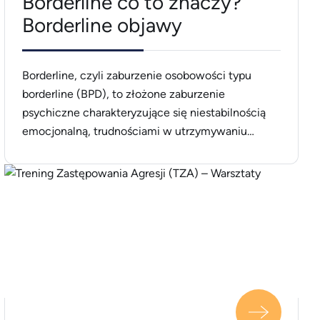
Borderline co to znaczy?
Borderline objawy
Borderline, czyli zaburzenie osobowości typu
borderline (BPD), to złożone zaburzenie
psychiczne charakteryzujące się niestabilnością
emocjonalną, trudnościami w utrzymywaniu
relacji, impulsywnością oraz silnym lękiem przed
odrzuceniem. Osoby z BPD mogą doświadczać
gwałtownych zmian nastroju, intensywnych uczuć
i chronicznego poczucia pustki. Leczenie BPD
zazwyczaj obejmuje terapię dialektyczno-
behawioralną (DBT), która pomaga w regulacji
emocji i poprawie umiejętności interpersonalnych.
[&hellip;]