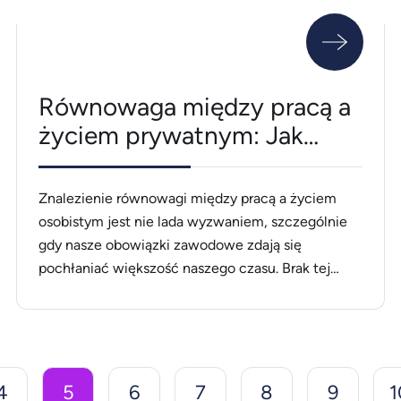
Równowaga między pracą a
życiem prywatnym: Jak
znaleźć czas dla siebie?
Znalezienie równowagi między pracą a życiem
osobistym jest nie lada wyzwaniem, szczególnie
gdy nasze obowiązki zawodowe zdają się
pochłaniać większość naszego czasu. Brak tej
równowagi może prowadzić do stresu i wypalenia.
Istnieją jednak skuteczne strategie, które mogą
pomóc w zarządzaniu czasem i odzyskaniu
kontroli nad swoim życiem. W tym artykule
przedstawię Państwu praktyczne porady i [&hellip;]
4
5
6
7
8
9
1