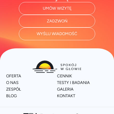
UMÓW WIZYTĘ
ZADZWOŃ
WYŚLIJ WIADOMOŚĆ
OFERTA
CENNIK
O NAS
TESTY I BADANIA
ZESPÓŁ
GALERIA
BLOG
KONTAKT