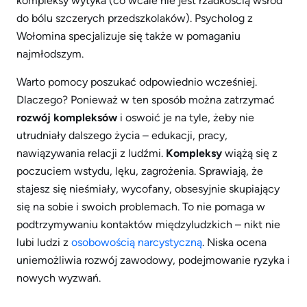
kompleksy wytyka (co wcale nie jest rzadkością wśród
do bólu szczerych przedszkolaków). Psycholog z
Wołomina specjalizuje się także w pomaganiu
najmłodszym.
Warto pomocy poszukać odpowiednio wcześniej.
Dlaczego? Ponieważ w ten sposób można zatrzymać
rozwój kompleksów
i oswoić je na tyle, żeby nie
utrudniały dalszego życia – edukacji, pracy,
nawiązywania relacji z ludźmi.
Kompleksy
wiążą się z
poczuciem wstydu, lęku, zagrożenia. Sprawiają, że
stajesz się nieśmiały, wycofany, obsesyjnie skupiający
się na sobie i swoich problemach. To nie pomaga w
podtrzymywaniu kontaktów międzyludzkich – nikt nie
lubi ludzi z
osobowością narcystyczną
. Niska ocena
uniemożliwia rozwój zawodowy, podejmowanie ryzyka i
nowych wyzwań.