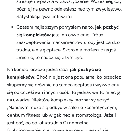
stresuje i wprawia w zawstydzenie. Wcześniej, czy
później na pewno odniesiesz nad tym zwycięstwo.
Satysfakcja gwarantowana.
Czasem najlepszym pomysłem na to,
jak pozbyć
się kompleksów
jest ich oswojenie. Próba
zaakceptowania mankamentów urody jest bardzo
trudna, ale się opłaca. Skoro nie możesz czegoś
zmienić, to naucz się z tym żyć.
Na koniec jeszcze jedna rada,
jak pozbyć się
kompleksów
. Choć nie jest ona popularna, bo przecież
skupiamy się głównie na samoakceptacji i wyzwoleniu
się od oczekiwań innych osób, to jednak warto mieć ją
na uwadze. Niektóre kompleksy można wyleczyć.
„Naprawa” może się odbyć w salonie kosmetycznym,
centrum fitness lub w gabinecie stomatologa. Jeżeli
jest coś, co od lat utrudnia Ci normalne
funkcjonowanie, nie pozwala w pełni cieszyć się