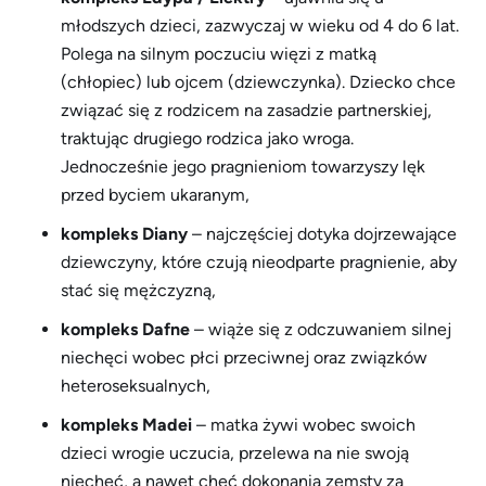
młodszych dzieci, zazwyczaj w wieku od 4 do 6 lat.
Polega na silnym poczuciu więzi z matką
(chłopiec) lub ojcem (dziewczynka). Dziecko chce
związać się z rodzicem na zasadzie partnerskiej,
traktując drugiego rodzica jako wroga.
Jednocześnie jego pragnieniom towarzyszy lęk
przed byciem ukaranym,
kompleks Diany
– najczęściej dotyka dojrzewające
dziewczyny, które czują nieodparte pragnienie, aby
stać się mężczyzną,
kompleks Dafne
– wiąże się z odczuwaniem silnej
niechęci wobec płci przeciwnej oraz związków
heteroseksualnych,
kompleks Madei
– matka żywi wobec swoich
dzieci wrogie uczucia, przelewa na nie swoją
niechęć, a nawet chęć dokonania zemsty za