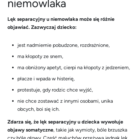
niemowlaka
Lęk separacyjny u niemowlaka może się różnie
objawiać. Zazwyczaj dziecko:
jest nadmiernie pobudzone, rozdrażnione,
ma kłopoty ze snem,
ma obniżony apetyt, cierpi na kłopoty z jedzeniem,
płacze i wpada w histerię,
protestuje, gdy rodzic chce wyjść,
nie chce zostawać z innymi osobami, unika
obcych, boi się ich.
Zdarza się, że lęk separacyjny u dziecka wywołuje
objawy somatyczne
, takie jak wymioty, bóle brzuszka
czy bóle głowy. Część maluchów przeżywa jednak lęk