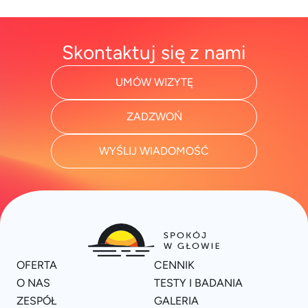
Skontaktuj się z nami
UMÓW WIZYTĘ
ZADZWOŃ
WYŚLIJ WIADOMOŚĆ
OFERTA
CENNIK
O NAS
TESTY I BADANIA
ZESPÓŁ
GALERIA