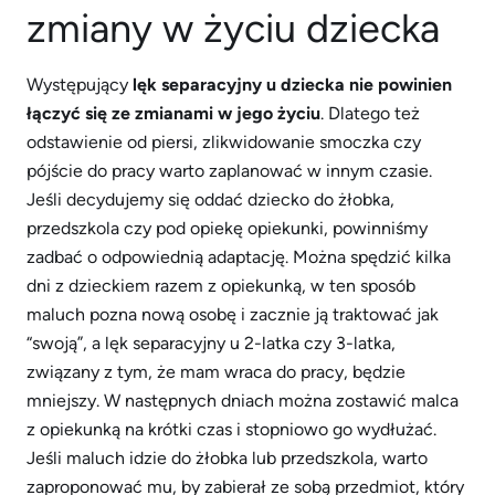
zmiany w życiu dziecka
Występujący
lęk separacyjny u dziecka nie powinien
łączyć się ze zmianami w jego życiu
. Dlatego też
odstawienie od piersi, zlikwidowanie smoczka czy
pójście do pracy warto zaplanować w innym czasie.
Jeśli decydujemy się oddać dziecko do żłobka,
przedszkola czy pod opiekę opiekunki, powinniśmy
zadbać o odpowiednią adaptację. Można spędzić kilka
dni z dzieckiem razem z opiekunką, w ten sposób
maluch pozna nową osobę i zacznie ją traktować jak
“swoją”, a lęk separacyjny u 2-latka czy 3-latka,
związany z tym, że mam wraca do pracy, będzie
mniejszy. W następnych dniach można zostawić malca
z opiekunką na krótki czas i stopniowo go wydłużać.
Jeśli maluch idzie do żłobka lub przedszkola, warto
zaproponować mu, by zabierał ze sobą przedmiot, który