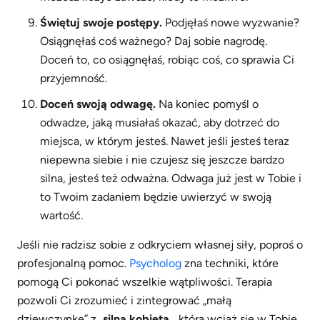
Świętuj swoje postępy.
Podjęłaś nowe wyzwanie?
Osiągnęłaś coś ważnego? Daj sobie nagrodę.
Doceń to, co osiągnęłaś, robiąc coś, co sprawia Ci
przyjemność.
Doceń swoją odwagę.
Na koniec pomyśl o
odwadze, jaką musiałaś okazać, aby dotrzeć do
miejsca, w którym jesteś. Nawet jeśli jesteś teraz
niepewna siebie i nie czujesz się jeszcze bardzo
silna, jesteś też odważna. Odwaga już jest w Tobie i
to Twoim zadaniem będzie uwierzyć w swoją
wartość.
Jeśli nie radzisz sobie z odkryciem własnej siły, poproś o
profesjonalną pomoc.
Psycholog
zna techniki, które
pomogą Ci pokonać wszelkie wątpliwości. Terapia
pozwoli Ci zrozumieć i zintegrować „małą
dziewczynkę” z „
silną kobietą
„, która wciąż się w Tobie