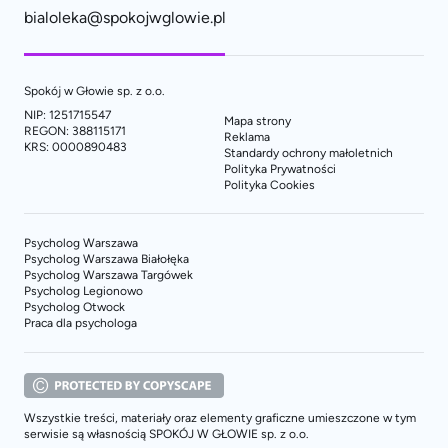
bialoleka@spokojwglowie.pl
Spokój w Głowie sp. z o.o.
NIP: 1251715547
Mapa strony
REGON: 388115171
Reklama
KRS: 0000890483
Standardy ochrony małoletnich
Polityka Prywatności
Polityka Cookies
Psycholog Warszawa
Psycholog Warszawa Białołęka
Psycholog Warszawa Targówek
Psycholog Legionowo
Psycholog Otwock
Praca dla psychologa
Wszystkie treści, materiały oraz elementy graficzne umieszczone w tym
serwisie są własnością SPOKÓJ W GŁOWIE sp. z o.o.