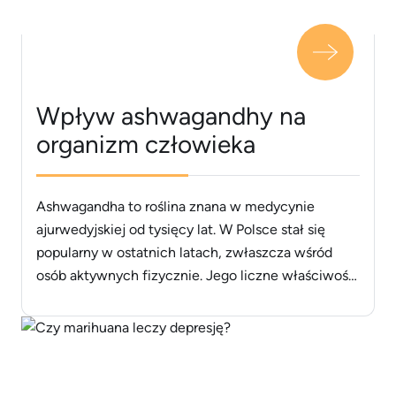
Wpływ ashwagandhy na
organizm człowieka
Ashwagandha to roślina znana w medycynie
ajurwedyjskiej od tysięcy lat. W Polsce stał się
popularny w ostatnich latach, zwłaszcza wśród
osób aktywnych fizycznie. Jego liczne właściwości
prozdrowotne sprawiają, że z jego stosowania
może skorzystać niemal każdy. Dowiedz się,
dlaczego powinieneś stosować ashwagandhę.
Czym jest ashwaganda? Ashwagandha to roślina,
która rośnie jako zielony krzew. Jego skład