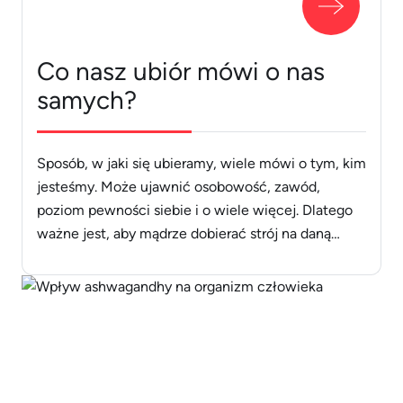
Co nasz ubiór mówi o nas
samych?
Sposób, w jaki się ubieramy, wiele mówi o tym, kim
jesteśmy. Może ujawnić osobowość, zawód,
poziom pewności siebie i o wiele więcej. Dlatego
ważne jest, aby mądrze dobierać strój na daną
okazję. Gdy próbujemy zrobić dobre wrażenie, nasz
ubiór, staje się naszą wizytówką. Dlatego też
należy pamiętać o kilku kluczowych kwestiach.
Najpierw trzeba uwzględnić okazję lub [&hellip;]