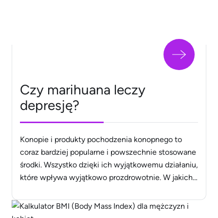
[&hellip;]
Czy marihuana leczy
depresję?
Konopie i produkty pochodzenia konopnego to
coraz bardziej popularne i powszechnie stosowane
środki. Wszystko dzięki ich wyjątkowemu działaniu,
które wpływa wyjątkowo prozdrowotnie. W jakich
przypadkach leczenie medyczną marihuaną jest
wskazane? Tak naprawdę wszytko uzależnione jest
od dolegliwości. Cenne substancje zawarte w