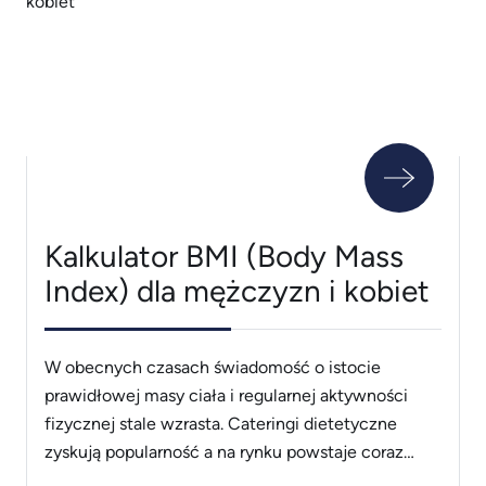
produktach konopnych mogą wykazywać szerokie
spektrum zastosowania. Oznacza to, że leczenie
może przynosić efekty [&hellip;]
Kalkulator BMI (Body Mass
Index) dla mężczyzn i kobiet
W obecnych czasach świadomość o istocie
prawidłowej masy ciała i regularnej aktywności
fizycznej stale wzrasta. Cateringi dietetyczne
zyskują popularność a na rynku powstaje coraz
więcej firm cateringowych. Zamówienie diety