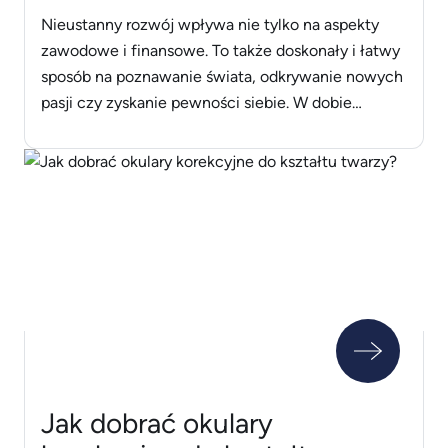
wiedzy
Nieustanny rozwój wpływa nie tylko na aspekty
zawodowe i finansowe. To także doskonały i łatwy
sposób na poznawanie świata, odkrywanie nowych
pasji czy zyskanie pewności siebie. W dobie
internetu nie musisz nawet wychodzić z domu, aby
się rozwijać. W świecie online znajdziesz wszystko,
czego tylko potrzebujesz, a jeśli nie – to z
pewnością zapewnią ci [&hellip;]
Jak dobrać okulary