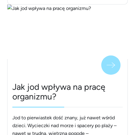
pudełkowej to świetne rozwiązanie, lecz do tego
niezbędna jednak znajomość wskaźnika BMI. Jak
go sprawdzić i co to właściwie jest? Kalkulator BMI
&#8211; jak działa? Body [&hellip;]
Jak jod wpływa na pracę
organizmu?
Jod to pierwiastek dość znany, już nawet wśród
dzieci. Wycieczki nad morze i spacery po plaży –
nawet w trudną, wietrzną pogodę –