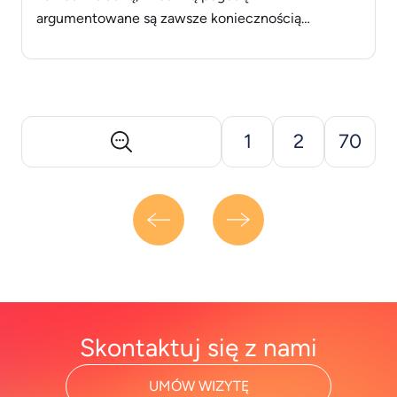
argumentowane są zawsze koniecznością
wdychania jodu. Ile jest w tym prawdy? Czy jod
rzeczywiście znajdziemy na nadmorskich plażach?
Jak jod wpływa na ludzki organizm i czy możemy
samodzielnie wytworzyć ten pierwiastek?
Dlaczego [&hellip;]
1
2
70
Skontaktuj się z nami
UMÓW WIZYTĘ