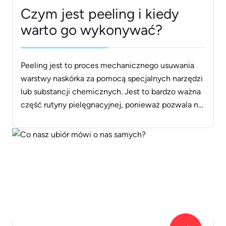
Czym jest peeling i kiedy
warto go wykonywać?
Peeling jest to proces mechanicznego usuwania
warstwy naskórka za pomocą specjalnych narzędzi
lub substancji chemicznych. Jest to bardzo ważna
część rutyny pielęgnacyjnej, ponieważ pozwala na
usunięcie martwego naskórka i zanieczyszczeń, a
także pobudzenie produkcji nowego naskórka.
Peeling może być stosowany na różne części ciała,
w tym twarzy, ciała i dłoni, i jest dostępny w
różnych [&hellip;]