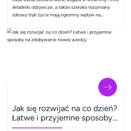
składniki odżywcze, a także szeroko rozumiany
zdrowy tryb życia mają ogromny wpływ na
kondycję naszych włosów. &nbsp; Zdrowe, mocne,
gładkie włosy to marzenie wielu osób.
Zbilansowana dieta, bogata w witaminy i inne
składniki odżywcze, a także szeroko rozumiany
zdrowy tryb [&hellip;]
Jak się rozwijać na co dzień?
Łatwe i przyjemne sposoby
na zdobywanie nowej