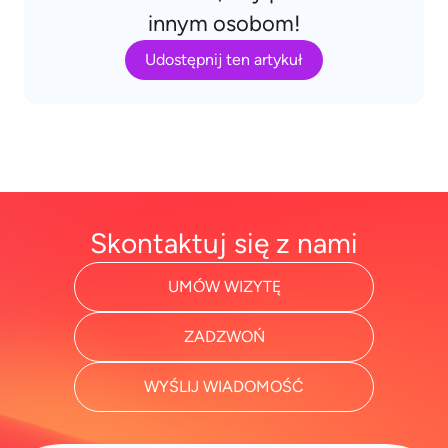
innym osobom!
Udostępnij ten artykuł
Skontaktuj się z nami
UMÓW WIZYTĘ
ZADZWOŃ
WYŚLIJ WIADOMOŚĆ