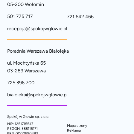
05-200 Wołomin
501 775 717
721 642 466
recepcja@spokojwglowie.pl
Poradnia Warszawa Białołęka
ul. Mochtyńska 65
03-289 Warszawa
725 396 700
bialoleka@spokojwglowie.pl
Spokój w Głowie sp. z o.o.
NIP: 1251715547
Mapa strony
REGON: 388115171
Reklama
KRS: 0000890483