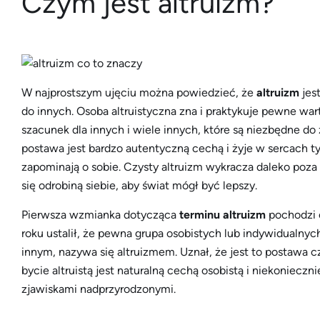
Czym jest altruizm?
W najprostszym ujęciu można powiedzieć, że
altruizm
jes
do innych. Osoba altruistyczna zna i praktykuje pewne wart
szacunek dla innych i wiele innych, które są niezbędne do 
postawa jest bardzo autentyczną cechą i żyje w sercach ty
zapominają o sobie. Czysty altruizm wykracza daleko poza
się odrobiną siebie, aby świat mógł być lepszy.
Pierwsza wzmianka dotycząca
terminu altruizm
pochodzi o
roku ustalił, że pewna grupa osobistych lub indywidualnych
innym, nazywa się altruizmem. Uznał, że jest to postawa c
bycie altruistą jest naturalną cechą osobistą i niekoniecz
zjawiskami nadprzyrodzonymi.