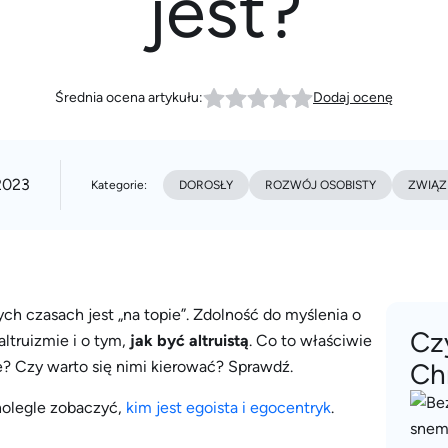
jest?
Średnia ocena artykułu:
Dodaj ocenę
2023
Kategorie:
DOROSŁY
ROZWÓJ OSOBISTY
ZWIĄZK
ych czasach jest „na topie”. Zdolność do myślenia o
Cz
altruizmie i o tym,
jak być altruistą
. Co to właściwie
e? Czy warto się nimi kierować? Sprawdź.
Ch
nolegle zobaczyć,
kim jest egoista i egocentryk
.