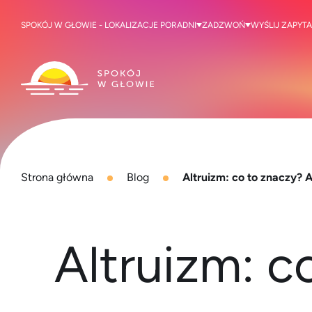
SPOKÓJ W GŁOWIE - LOKALIZACJE PORADNI
ZADZWOŃ
WYŚLIJ ZAPYTA
Strona główna
Blog
Altruizm: co to znaczy? Al
Altruizm: c