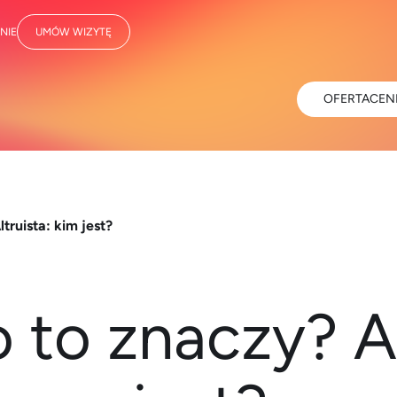
NIE
UMÓW WIZYTĘ
OFERTA
CEN
truista: kim jest?
o to znaczy? Al