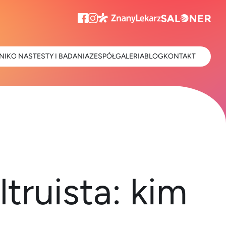
NIK
O NAS
TESTY I BADANIA
ZESPÓŁ
GALERIA
BLOG
KONTAKT
truista: kim