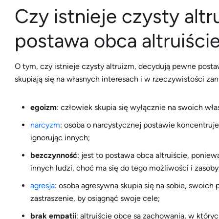
Czy istnieje czysty altr
postawa obca altruiści
O tym, czy istnieje czysty altruizm, decydują pewne postaw
skupiają się na własnych interesach i w rzeczywistości z
egoizm
: człowiek skupia się wyłącznie na swoich włas
narcyzm
: osoba o narcystycznej postawie koncentruj
ignorując innych;
bezczynność
: jest to postawa obca altruiście, poni
innych ludzi, choć ma się do tego możliwości i zasoby
agresja
: osoba agresywna skupia się na sobie, swoich 
zastraszenie, by osiągnąć swoje cele;
brak empatii
: altruiście obce są zachowania, w który