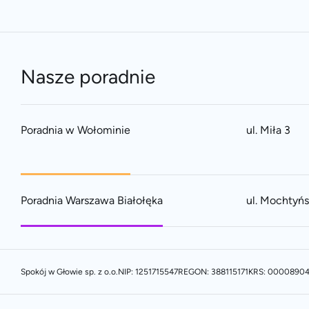
Nasze poradnie
Poradnia w Wołominie
ul. Miła 3
Poradnia Warszawa Białołęka
ul. Mochtyń
Spokój w Głowie sp. z o.o.
NIP: 1251715547
REGON: 388115171
KRS: 0000890