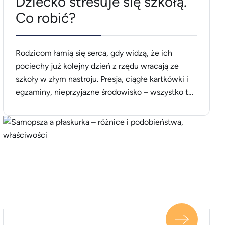
Dziecko stresuje się szkołą.
Co robić?
Rodzicom łamią się serca, gdy widzą, że ich
pociechy już kolejny dzień z rzędu wracają ze
szkoły w złym nastroju. Presja, ciągłe kartkówki i
egzaminy, nieprzyjazne środowisko – wszystko to
może być źródłem dużego stresu zarówno dla
młodszych, jak i starszych dzieci. Jak zareagować,
gdy widzimy, że dziecko przychodzi do domu z
coraz gorszym samopoczuciem? [&hellip;]