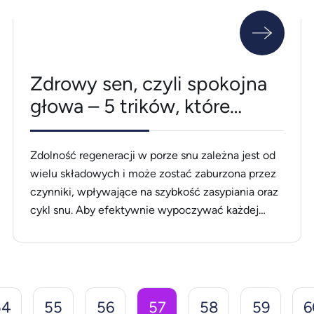
Zdrowy sen, czyli spokojna
głowa – 5 trików, które
warto wykonać przed
położeniem się spać
Zdolność regeneracji w porze snu zależna jest od
wielu składowych i może zostać zaburzona przez
czynniki, wpływające na szybkość zasypiania oraz
cykl snu. Aby efektywnie wypoczywać każdej
nocy oraz tym samym dbać o zdrowie swojego
organizmu, wystarczy zastosować pięć trików,
dzięki którym obudzisz się wypoczęty, pełen
energii i pozytywnego nastawienia do wielu spraw.
1. Zadbaj [&hellip;]
54
55
56
57
58
59
6