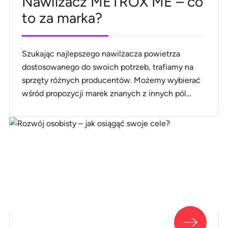
Nawilżacz METROX ME – co
to za marka?
Szukając najlepszego nawilżacza powietrza
dostosowanego do swoich potrzeb, trafiamy na
sprzęty różnych producentów. Możemy wybierać
wśród propozycji marek znanych z innych pól
działalności, jak również stawiać na mniej
oczywiste opcje. Jednym z ciekawszych graczy
oferujących nawilżacze powietrza jest Metrox. Co
to za marka i jakie sygnowane nią nawilżacze
warto wybrać? Pora poznać ją bliżej! Metrox
[&hellip;]