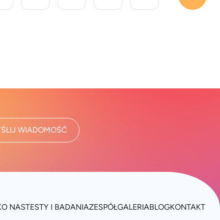
ŚLIJ WIADOMOŚĆ
K
O NAS
TESTY I BADANIA
ZESPÓŁ
GALERIA
BLOG
KONTAKT