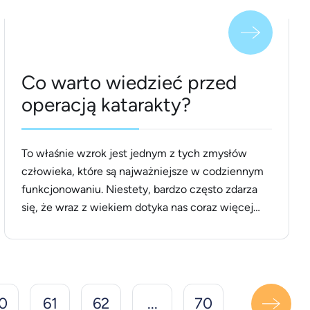
Co warto wiedzieć przed
operacją katarakty?
To właśnie wzrok jest jednym z tych zmysłów
człowieka, które są najważniejsze w codziennym
funkcjonowaniu. Niestety, bardzo często zdarza
się, że wraz z wiekiem dotyka nas coraz więcej
schorzeń, w tym także dolegliwości wzroku. Jedną
z nich jest zaćma, inaczej zwana kataraktą.
Najlepszym sposobem jej usunięcia jest operacja.
Jak się jednak do niej przygotować i [&hellip;]
0
61
62
...
70