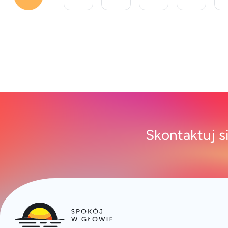
tatuażu [&hellip;]
Skontaktuj s