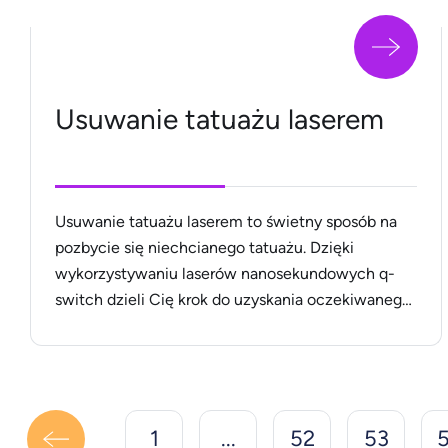
Usuwanie tatuażu laserem
Usuwanie tatuażu laserem to świetny sposób na
pozbycie się niechcianego tatuażu. Dzięki
wykorzystywaniu laserów nanosekundowych q-
switch dzieli Cię krok do uzyskania oczekiwanego
efektu, bez blizn i oparzeń. Całkowite usunięcie
tatuażu jest możliwe, gdy będzie wykonanie serii
zabiegów (4-6, niekiedy więcej), w zależności jaki
rodzaj tatuażu posiadasz. Laserowe usuwanie
tatuaży &#8211; czy jest skuteczne? Usuwanie
1
...
52
53