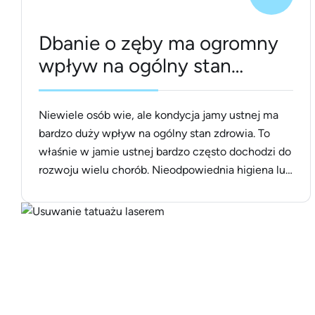
Dbanie o zęby ma ogromny
wpływ na ogólny stan
zdrowia
Niewiele osób wie, ale kondycja jamy ustnej ma
bardzo duży wpływ na ogólny stan zdrowia. To
właśnie w jamie ustnej bardzo często dochodzi do
rozwoju wielu chorób. Nieodpowiednia higiena lub
problemy z uzębieniem mogą skutkować
poważnymi konsekwencjami. Dlatego też warto
postawić na profesjonalną pomoc i zadbać o stan
swojego uzębienia. Pomoże w uzyskaniu
najlepszych efektów [&hellip;]