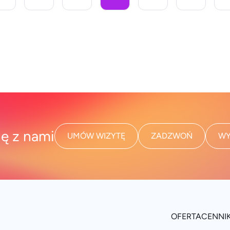
ię z nami
UMÓW WIZYTĘ
ZADZWOŃ
WY
OFERTA
CENNI