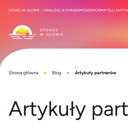
SPOKÓJ W GŁOWIE - LOKALIZACJE PORADNI
ZADZWOŃ
WYŚLIJ ZAPYTA
Strona główna
Blog
Artykuły partnerów
Artykuły par