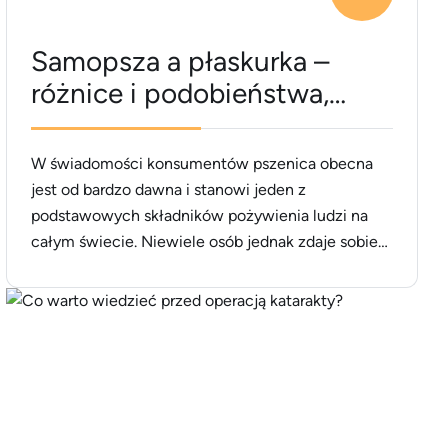
Samopsza a płaskurka –
różnice i podobieństwa,
właściwości
W świadomości konsumentów pszenica obecna
jest od bardzo dawna i stanowi jeden z
podstawowych składników pożywienia ludzi na
całym świecie. Niewiele osób jednak zdaje sobie
sprawę z tego, że dzisiejsze uprawy pszenicy
znacznie straciły na jakości poprzez modyfikacje
genetyczne, którym została poddana. Sprawiło to,
iż dzisiaj do łask wracają pierwotne jej odmiany,
bogate w składniki [&hellip;]