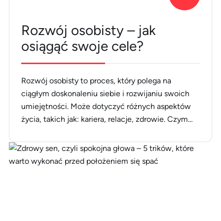
Rozwój osobisty – jak
osiągąć swoje cele?
Rozwój osobisty to proces, który polega na
ciągłym doskonaleniu siebie i rozwijaniu swoich
umiejętności. Może dotyczyć różnych aspektów
życia, takich jak: kariera, relacje, zdrowie. Czym
jest rozwój osobisty? Rozwój osobisty to proces,
który polega na ciągłym poznawaniu siebie,
swoich mocnych i słabych stron oraz na rozwijaniu
swoich umiejętności i kompetencji. Dotyczy on
różnych sfer życia. [&hellip;]