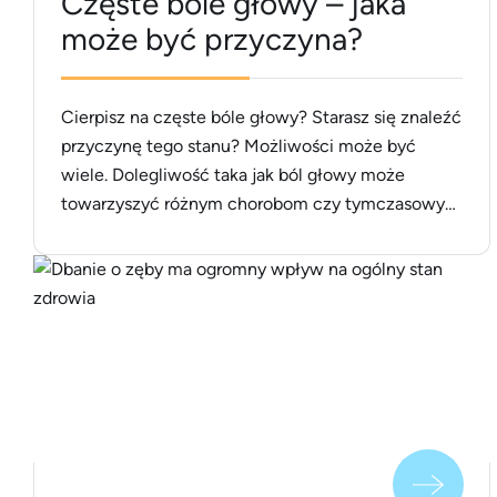
Częste bóle głowy – jaka
może być przyczyna?
Cierpisz na częste bóle głowy? Starasz się znaleźć
przyczynę tego stanu? Możliwości może być
wiele. Dolegliwość taka jak ból głowy może
towarzyszyć różnym chorobom czy tymczasowym
przypadłościom: od prostego przeziębienia przez
powiększającą się wadę wzroku, zapalenie zatok
do dużo poważniejszych chorób. Jednak nie warto
się diagnozować samemu, tylko pójść po poradę
do lekarza specjalisty. Przeczytaj [&hellip;]