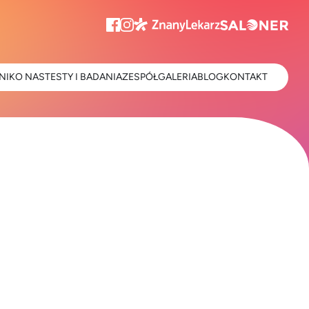
NIK
O NAS
TESTY I BADANIA
ZESPÓŁ
GALERIA
BLOG
KONTAKT