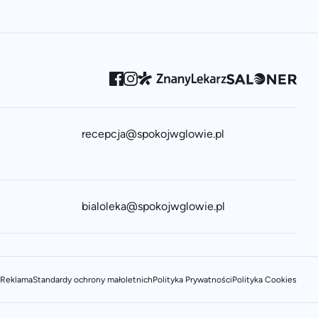
recepcja@spokojwglowie.pl
bialoleka@spokojwglowie.pl
Reklama
Standardy ochrony małoletnich
Polityka Prywatności
Polityka Cookies