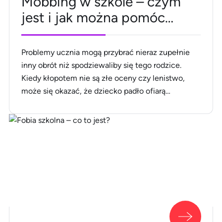
Mobbing w szkole – czym
jest i jak można pomóc
dziecku?
Problemy ucznia mogą przybrać nieraz zupełnie
inny obrót niż spodziewaliby się tego rodzice.
Kiedy kłopotem nie są złe oceny czy lenistwo,
może się okazać, że dziecko padło ofiarą
mobbingu w szkole. To tłumaczyłoby jego
zmienne nastroje, zamknięcie w sobie, popadanie
w kompleksy, niechęć do uczęszczania do
placówki oraz wiele innych, często znacznie
poważniejszych zmian w [&hellip;]