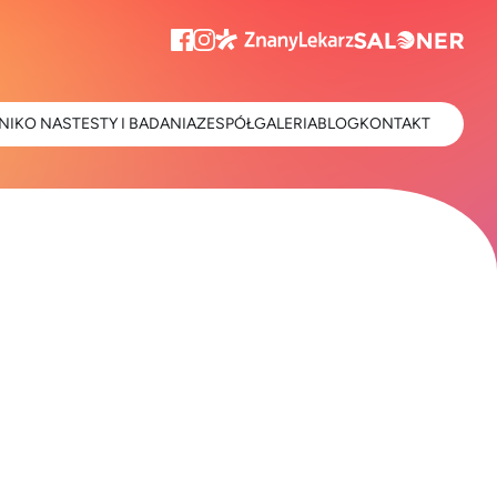
NIK
O NAS
TESTY I BADANIA
ZESPÓŁ
GALERIA
BLOG
KONTAKT