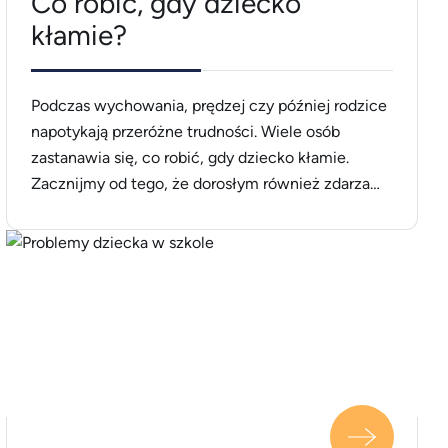
Co robić, gdy dziecko
kłamie?
Podczas wychowania, prędzej czy później rodzice
napotykają przeróżne trudności. Wiele osób
zastanawia się, co robić, gdy dziecko kłamie.
Zacznijmy od tego, że dorosłym również zdarza
się mówić nieprawdę &#8211; robimy to w celu
osiągnięcia jakichś korzyści lub gdy nie chcemy
sprawić komuś przykrości. Jak to wygląda u
dzieci? Czy jest jakiś sposób, by oduczyć dziecko
[&hellip;]