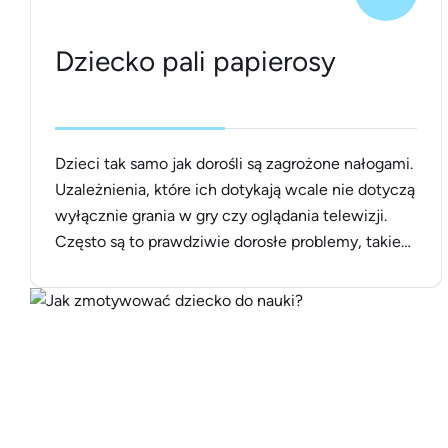
Dziecko pali papierosy
Dzieci tak samo jak dorośli są zagrożone nałogami.
Uzależnienia, które ich dotykają wcale nie dotyczą
wyłącznie grania w gry czy oglądania telewizji.
Często są to prawdziwie dorosłe problemy, takie
jak palenie papierosów. Brzmi abstrakcyjnie?
Okazuje się, że w Polsce dzieci są nie tylko
palaczami biernymi, ale często też same sięgają
po nikotynę. Co robić, gdy [&hellip;]