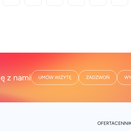
ię z nami
UMÓW WIZYTĘ
ZADZWOŃ
WY
OFERTA
CENNI