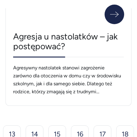
Agresja u nastolatków – jak
postępować?
Agresywny nastolatek stanowi zagrożenie
zarówno dla otoczenia w domu czy w środowisku
szkolnym, jak i dla samego siebie. Dlatego też
rodzice, którzy zmagają się z trudnymi
zachowaniami swoich dorastających dzieci,
powinni dowiedzieć się jak postępować z
agresywnym nastolatkiem, jak z nim rozmawiać i
w jaki sposób uczyć go prawidłowych zachowań i
niwelować te nieakceptowalne przez [&hellip;]
13
14
15
16
17
18