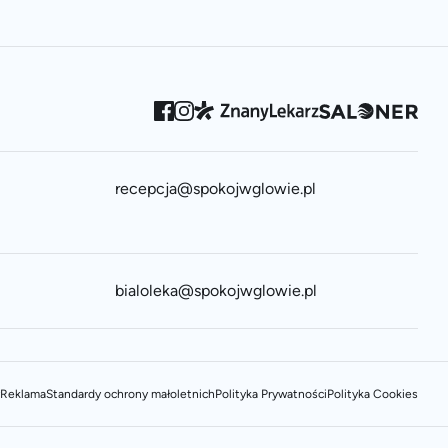
recepcja@spokojwglowie.pl
bialoleka@spokojwglowie.pl
Reklama
Standardy ochrony małoletnich
Polityka Prywatności
Polityka Cookies