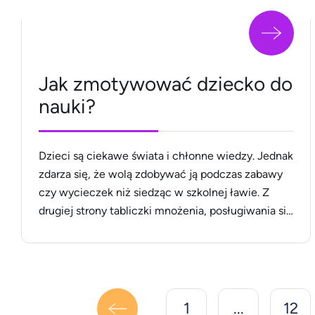
Jak zmotywować dziecko do
nauki?
Dzieci są ciekawe świata i chłonne wiedzy. Jednak
zdarza się, że wolą zdobywać ją podczas zabawy
czy wycieczek niż siedząc w szkolnej ławie. Z
drugiej strony tabliczki mnożenia, posługiwania się
poprawną polszczyzną czy historii Polski trzeba się
po prostu nauczyć. Jak zachęcić do tego
niechętnego ucznia szkoły podstawowej lub
nastolatka? Właściwa motywacja – oto klucz
[&hellip;]
1
...
12