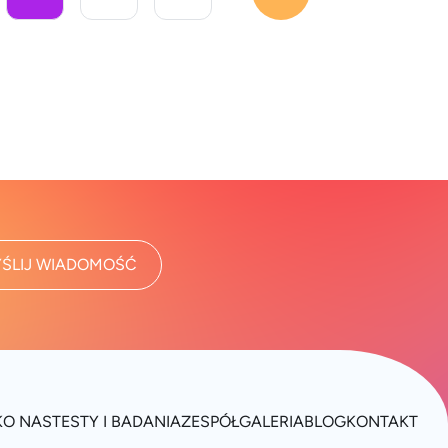
ŚLIJ WIADOMOŚĆ
K
O NAS
TESTY I BADANIA
ZESPÓŁ
GALERIA
BLOG
KONTAKT