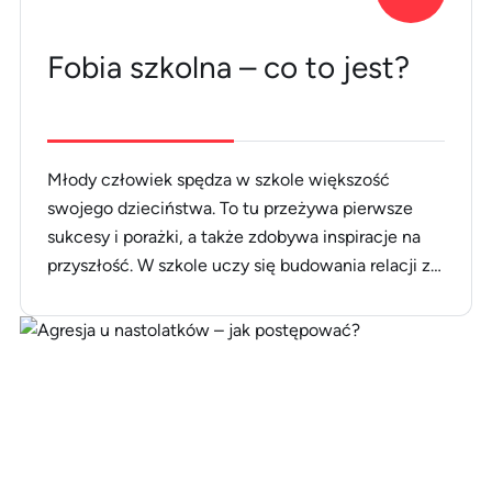
Fobia szkolna – co to jest?
Młody człowiek spędza w szkole większość
swojego dzieciństwa. To tu przeżywa pierwsze
sukcesy i porażki, a także zdobywa inspiracje na
przyszłość. W szkole uczy się budowania relacji z
rówieśnikami, poszukuje autorytetów oraz
nieustannie poszerza swoją wiedzę i umiejętności.
Wspomnienia z tego okresu są często tymi
najpiękniejszymi. Jednak niektórzy uczniowie
odczuwają paniczny lęk przed szkołą. Co [&hellip;]