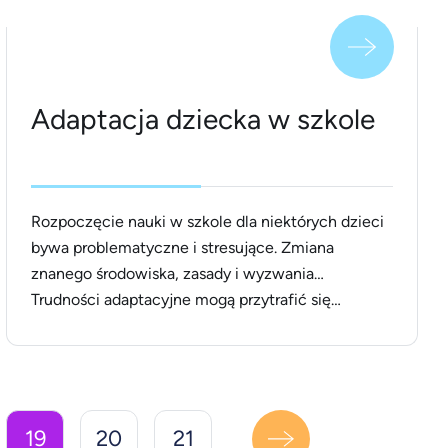
Adaptacja dziecka w szkole
Rozpoczęcie nauki w szkole dla niektórych dzieci
bywa problematyczne i stresujące. Zmiana
znanego środowiska, zasady i wyzwania…
Trudności adaptacyjne mogą przytrafić się
zarówno w szkole podstawowej, jak i na
późniejszych etapach edukacji. Co to jest
adaptacja? I jak pomóc uczniowi odnaleźć się w
nowym środowisku? Szkoła to nie tylko miejsce
zdobywania wiedzy, ale też umiejętności [&hellip;]
19
20
21