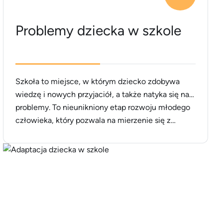
Problemy dziecka w szkole
Szkoła to miejsce, w którym dziecko zdobywa
wiedzę i nowych przyjaciół, a także natyka się na…
problemy. To nieunikniony etap rozwoju młodego
człowieka, który pozwala na mierzenie się z
przeciwnościami losu oraz trudnościami, a także
skuteczne ich rozwiązywanie. Wsparciem powinni
być oczywiście nauczyciele i rodzice, jako czujni
obserwatorzy, którzy w razie potrzeby pomagają
rozwiązywać problemy [&hellip;]