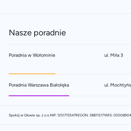
Nasze poradnie
Poradnia w Wołominie
ul. Miła 3
Poradnia Warszawa Białołęka
ul. Mochtyń
Spokój w Głowie sp. z o.o.
NIP: 1251715547
REGON: 388115171
KRS: 0000890