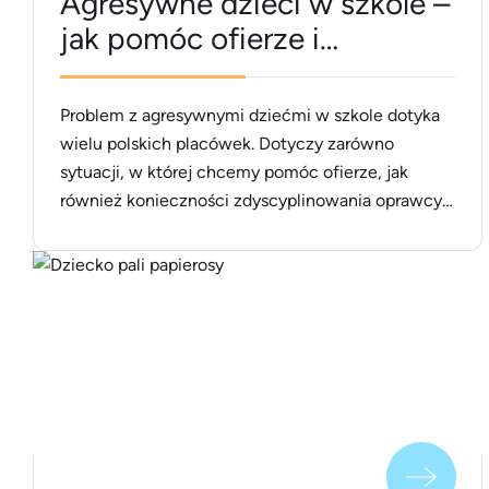
Agresywne dzieci w szkole –
jak pomóc ofierze i
napastnikowi?
Problem z agresywnymi dziećmi w szkole dotyka
wielu polskich placówek. Dotyczy zarówno
sytuacji, w której chcemy pomóc ofierze, jak
również konieczności zdyscyplinowania oprawcy.
Jednak napastnik często także sam jest ofiarą
wymagającą wsparcia – nierzadko
psychologicznego. Jak pomóc dzieciom? Jakie są
rodzaje przemocy? I co zrobić, aby skutecznie
rozwiązać problem agresji, która nierzadko
paraliżuje funkcjonowanie klasy, [&hellip;]