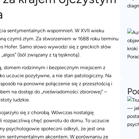
a
ucia sentymentalnych wspomnień. W XVII wieku
ną czymś złym. Za stworzeniem w 1688 roku terminu
nes Hofer. Samo słowo wywodzi się z greckich słów
algos” (ból związany z tą tęsknotą).
yzną, domem rodzinnym i bezpiecznym miejscem z
ko uczucie pozytywne, a nie stan patologiczny. Na
o sposób na ponowne połączenie się z przeszłością i
Po
osobem na dostęp do „nieświadomości zbiorowej” –
stoty ludzkie.
ojarzyło się z chorobą. Wówczas nostalgię
eli rozpaczliwą chęć powrotu do domu. To uczucie
ny psychologowie społeczni odkryli, że jest ona
woim sentymentalnym akcentem. W porównaniu ze