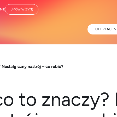
NIE
UMÓW WIZYTĘ
OFERTA
CEN
 Nostalgiczny nastrój – co robić?
co to znaczy?