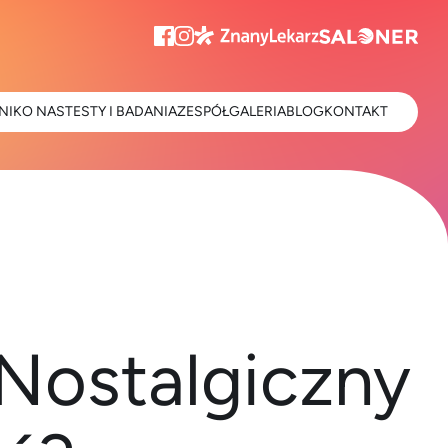
NIK
O NAS
TESTY I BADANIA
ZESPÓŁ
GALERIA
BLOG
KONTAKT
 Nostalgiczny