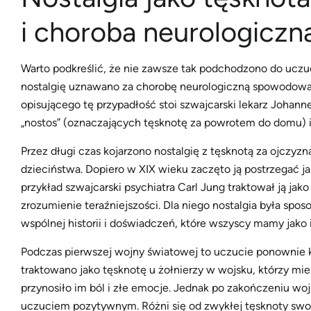
i choroba neurologiczn
Warto podkreślić, że nie zawsze tak podchodzono do ucz
nostalgię uznawano za chorobę neurologiczną spowodowa
opisującego tę przypadłość stoi szwajcarski lekarz Johan
„nostos” (oznaczających tęsknotę za powrotem do domu) i „
Przez długi czas kojarzono nostalgię z tęsknotą za ojcz
dzieciństwa. Dopiero w XIX wieku zaczęto ją postrzegać ja
przykład szwajcarski psychiatra Carl Jung traktował ją jak
zrozumienie teraźniejszości. Dla niego nostalgia była sp
wspólnej historii i doświadczeń, które wszyscy mamy jako i
Podczas pierwszej wojny światowej to uczucie ponownie k
traktowano jako tęsknotę u żołnierzy w wojsku, którzy mi
przynosiło im ból i złe emocje. Jednak po zakończeniu woj
uczuciem pozytywnym. Różni się od zwykłej tęsknoty s