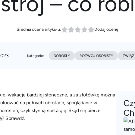
strój – co rob
Średnia ocena artykułu:
Dodaj ocenę
2023
Kategorie:
DOROSŁY
ROZWÓJ OSOBISTY
ZWIĄZK
skie, wakacje bardziej słoneczne, a za złotówkę można
Cz
ewoluować na pełnych obrotach, spoglądanie w
mnień, czyli słynną nostalgię. Skąd się bierze
Ch
ę? Sprawdź.