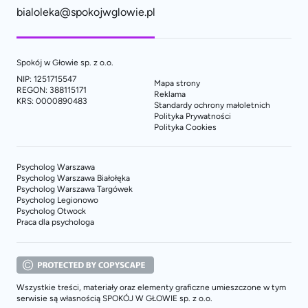
bialoleka@spokojwglowie.pl
Spokój w Głowie sp. z o.o.
NIP: 1251715547
Mapa strony
REGON: 388115171
Reklama
KRS: 0000890483
Standardy ochrony małoletnich
Polityka Prywatności
Polityka Cookies
Psycholog Warszawa
Psycholog Warszawa Białołęka
Psycholog Warszawa Targówek
Psycholog Legionowo
Psycholog Otwock
Praca dla psychologa
Wszystkie treści, materiały oraz elementy graficzne umieszczone w tym
serwisie są własnością SPOKÓJ W GŁOWIE sp. z o.o.