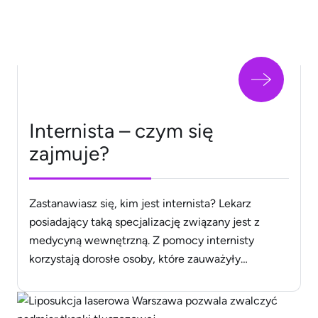
Internista – czym się
zajmuje?
Zastanawiasz się, kim jest internista? Lekarz
posiadający taką specjalizację związany jest z
medycyną wewnętrzną. Z pomocy internisty
korzystają dorosłe osoby, które zauważyły
jakiekolwiek niepokojące objawy. Na profesjonalną
opiekę internisty możesz liczyć
w https://przychodnialekarzy.pl/. Czym dokładnie