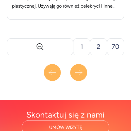
plastycznej. Używają go również celebryci i inne
głośne osoby, które chcą zmienić swój wygląd i
pozbyć się łysych plam, które mogą mieć na
głowie. Przeszczep włosów &#8211; co to jest? Dla
kogo [&hellip;]
1
2
70
Skontaktuj się z nami
UMÓW WIZYTĘ