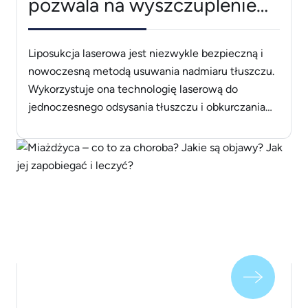
pozwala na wyszczuplenie
dowolnych obszarów ciała
Liposukcja laserowa jest niezwykle bezpieczną i
nowoczesną metodą usuwania nadmiaru tłuszczu.
Wykorzystuje ona technologię laserową do
jednoczesnego odsysania tłuszczu i obkurczania
skóry. Optymalna długość fali lasera jest dobierana
indywidualnie aby w jak najbardziej skuteczny
sposób stopić komórki tłuszczowe i jednocześnie
wygładzić skórę. Jest to klucz do sukcesu podczas
stosowania tej właśnie metody. Dlaczego warto
zdecydować [&hellip;]