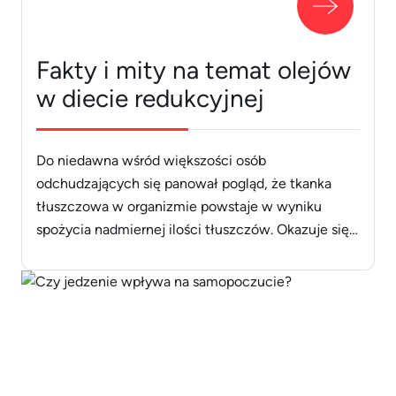
Fakty i mity na temat olejów
w diecie redukcyjnej
Do niedawna wśród większości osób
odchudzających się panował pogląd, że tkanka
tłuszczowa w organizmie powstaje w wyniku
spożycia nadmiernej ilości tłuszczów. Okazuje się
jednak, że tyjemy głównie od nadmiaru kalorii,
które zawarte są we wszystkich produktach
spożywczych, nawet tych najzdrowszych.
Tłuszcze mogą być natomiast sprzymierzeńcem
odchudzania, jeżeli wiemy, które z nich wybrać-
więc jaki olej [&hellip;]