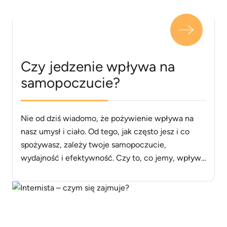
Czy jedzenie wpływa na
samopoczucie?
Nie od dziś wiadomo, że pożywienie wpływa na
nasz umysł i ciało. Od tego, jak często jesz i co
spożywasz, zależy twoje samopoczucie,
wydajność i efektywność. Czy to, co jemy, wpływa
na nasze samopoczucie? Oczywiście, że tak. Jak
więc dokładnie oddziałuje na nas? I w końcu jak
jeść, aby czuć się jak najlepiej? Podpowiadamy
poniżej. [&hellip;]