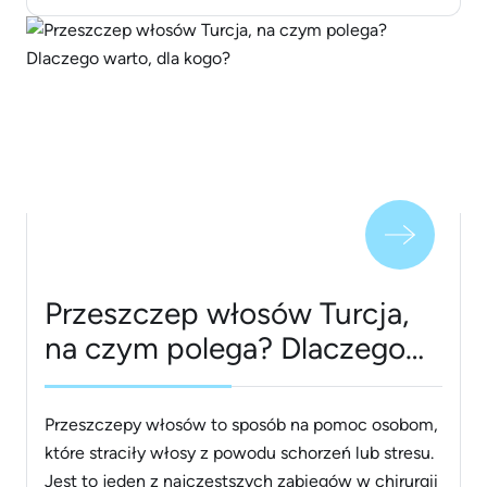
kiedykolwiek. Technologia wpływa również na
intensywny rozwój medycyny i to dzięki niej
operacje można przeprowadzić szybciej i mniej
boleśnie, a pacjenci mogą powrócić do swojego
życia [&hellip;]
Przeszczep włosów Turcja,
na czym polega? Dlaczego
warto, dla kogo?
Przeszczepy włosów to sposób na pomoc osobom,
które straciły włosy z powodu schorzeń lub stresu.
Jest to jeden z najczęstszych zabiegów w chirurgii