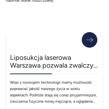
zajmuje się internista? Internista &#8211; czym się
zajmuje? Specjalizacją lekarską nazywa się
posiadanie kwalifikacji w określonej dziedzinie
medycyny. Wśród kilkudziesięciu istniejących
[&hellip;]
Liposukcja laserowa
Warszawa pozwala zwalczyć
nadmiar tkanki tłuszczowej
Wraz z rozwojem technologii mamy możliwość
poprawiać jakość naszego życia w wielu
aspektach. Podróże stają się coraz przyjemniejsze,
ćwiczenia fizyczne mniej męczące, a oglądanie
telewizji jeszcze bardziej realistyczne niż