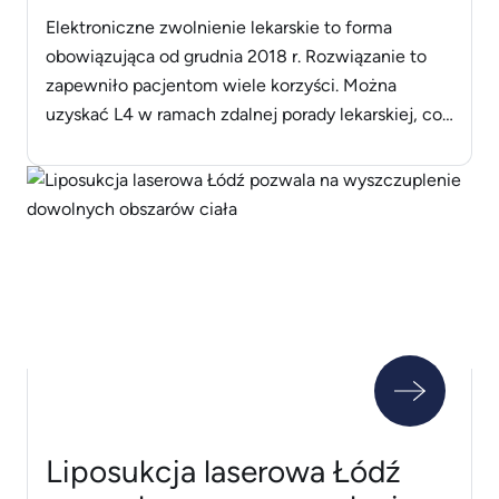
Elektroniczne zwolnienie lekarskie to forma
obowiązująca od grudnia 2018 r. Rozwiązanie to
zapewniło pacjentom wiele korzyści. Można
uzyskać L4 w ramach zdalnej porady lekarskiej, co
wiąże się z oszczędnością czasu i pieniędzy, nie
ma potrzeby dostarczać dokumentu do
pracodawcy i istnieje możliwość wglądu w jego
zawartość dzięki IKP. Zapoznaj się z
najważniejszymi informacjami na temat [&hellip;]
Liposukcja laserowa Łódź