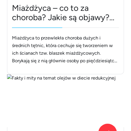
Miażdżyca – co to za
choroba? Jakie są objawy?
Jak jej zapobiegać i leczyć?
Miażdżyca to przewlekła choroba dużych i
średnich tętnic, która cechuje się tworzeniem w
ich ścianach tzw. blaszek miażdżycowych.
Borykają się z nią głównie osoby po pięćdziesiątce,
choć pojawiające się wówczas objawy są efektem
stylu życia we wcześniejszych dekadach. Jakie są
przyczyny miażdżycy oraz jej symptomy? Jak
można jej zapobiegać? Do czego prowadzi
miażdżyca i w [&hellip;]