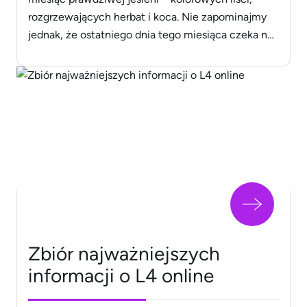
rozgrzewających herbat i koca. Nie zapominajmy
jednak, że ostatniego dnia tego miesiąca czeka nas
jedna z najlepszych imprez w roku. Halloween to
okazja do zaproszenia znajomych i poczucia się
znowu jak dziecko. Jak jednak sprawić, żeby była
to impreza wyróżniająca się na [&hellip;]
Zbiór najważniejszych
informacji o L4 online