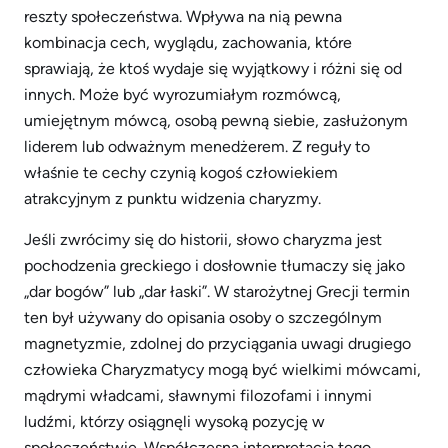
reszty społeczeństwa. Wpływa na nią pewna
kombinacja cech, wyglądu, zachowania, które
sprawiają, że ​​ktoś wydaje się wyjątkowy i różni się od
innych. Może być wyrozumiałym rozmówcą,
umiejętnym mówcą, osobą pewną siebie, zasłużonym
liderem lub odważnym menedżerem. Z reguły to
właśnie te cechy czynią kogoś człowiekiem
atrakcyjnym z punktu widzenia charyzmy.
Jeśli zwrócimy się do historii, słowo charyzma jest
pochodzenia greckiego i dosłownie tłumaczy się jako
„dar bogów” lub „dar łaski”. W starożytnej Grecji termin
ten był używany do opisania osoby o szczególnym
magnetyzmie, zdolnej do przyciągania uwagi drugiego
człowieka Charyzmatycy mogą być wielkimi mówcami,
mądrymi władcami, sławnymi filozofami i innymi
ludźmi, którzy osiągnęli wysoką pozycję w
społeczeństwie. Współczesna interpretacja tego