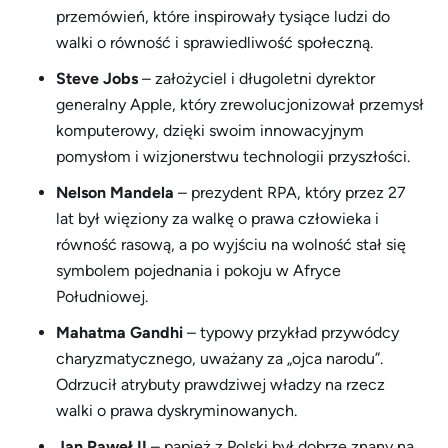
przemówień, które inspirowały tysiące ludzi do
walki o równość i sprawiedliwość społeczną.
Steve Jobs
– założyciel i długoletni dyrektor
generalny Apple, który zrewolucjonizował przemysł
komputerowy, dzięki swoim innowacyjnym
pomysłom i wizjonerstwu technologii przyszłości.
Nelson Mandela
– prezydent RPA, który przez 27
lat był więziony za walkę o prawa człowieka i
równość rasową, a po wyjściu na wolność stał się
symbolem pojednania i pokoju w Afryce
Południowej.
Mahatma Gandhi
– typowy przykład przywódcy
charyzmatycznego, uważany za „ojca narodu”.
Odrzucił atrybuty prawdziwej władzy na rzecz
walki o prawa dyskryminowanych.
Jan Paweł II
– papież z Polski był dobrze znany na