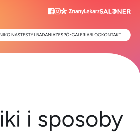
NIK
O NAS
TESTY I BADANIA
ZESPÓŁ
GALERIA
BLOG
KONTAKT
ki i sposoby