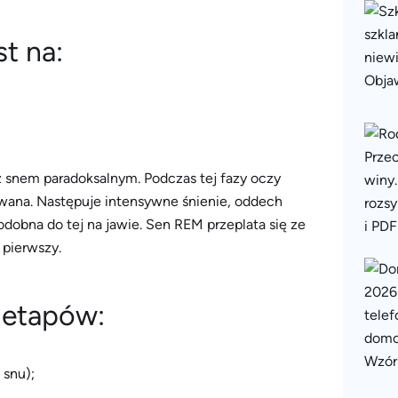
t na:
ż snem paradoksalnym. Podczas tej fazy oczy
iżowana. Następuje intensywne śnienie, oddech
dobna do tej na jawie. Sen REM przeplata się ze
 pierwszy.
u etapów:
 snu);