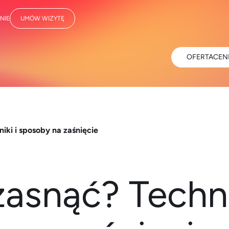
NIE
UMÓW WIZYTĘ
OFERTA
CEN
iki i sposoby na zaśnięcie
zasnąć? Techni