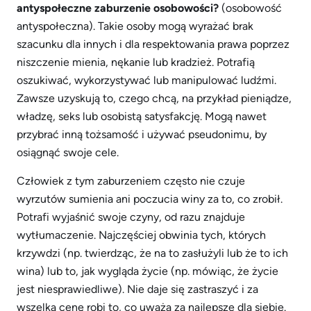
antyspołeczne zaburzenie osobowości?
(osobowość
antyspołeczna). Takie osoby mogą wyrażać brak
szacunku dla innych i dla respektowania prawa poprzez
niszczenie mienia, nękanie lub kradzież. Potrafią
oszukiwać, wykorzystywać lub manipulować ludźmi.
Zawsze uzyskują to, czego chcą, na przykład pieniądze,
władzę, seks lub osobistą satysfakcję. Mogą nawet
przybrać inną tożsamość i używać pseudonimu, by
osiągnąć swoje cele.
Człowiek z tym zaburzeniem często nie czuje
wyrzutów sumienia ani poczucia winy za to, co zrobił.
Potrafi wyjaśnić swoje czyny, od razu znajduje
wytłumaczenie. Najczęściej obwinia tych, których
krzywdzi (np. twierdząc, że na to zasłużyli lub że to ich
wina) lub to, jak wygląda życie (np. mówiąc, że życie
jest niesprawiedliwe). Nie daje się zastraszyć i za
wszelką cenę robi to, co uważa za najlepsze dla siebie.