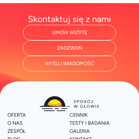
Skontaktuj się z nami
UMÓW WIZYTĘ
ZADZWOŃ
WYŚLIJ WIADOMOŚĆ
OFERTA
CENNIK
O NAS
TESTY I BADANIA
ZESPÓŁ
GALERIA