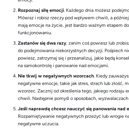
Rozpoznaj siłę emocji
. Każdego dnia możesz podejmo
Mówisz i robisz rzeczy pod wpływem chwili, a późnie
mają emocje na życie, jest bardzo ważnym etapem do 
funkcjonowaniu.
Zastanów się dwa razy
, zanim coś powiesz lub zrobi
do podejmowania niekorzystnych decyzji. Pośpiech nie
powiesz, zatrzymaj się i przeanalizuj, jakie będą kon
na samokontrolę i panowanie nad emocjami.
Nie tkwij w negatywnych wzorcach
. Kiedy zauważysz
negatywne emocje, takie jak stres, strach lub złość, m
wzorzec. Zacznij od określenia tego, jakiego rodzaju
chwili. Następnie pomyśl o sposobach, wyzwalaczach i 
Jeśli naprawdę chcesz nauczyć się panowania nad
Rozpamiętywanie negatywnych przeżyć lub wrogie nas
negatywne uczucia.