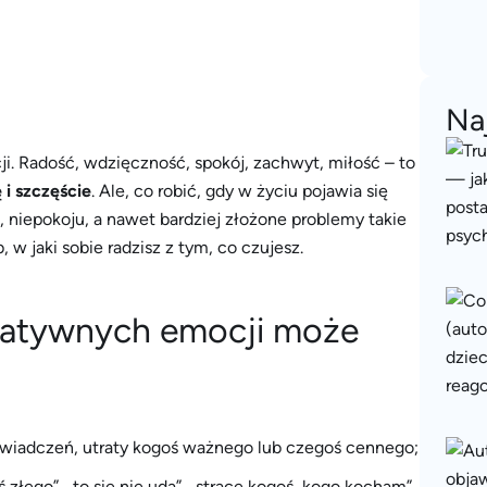
Na
i. Radość, wdzięczność, spokój, zachwyt, miłość – to
 i szczęście
. Ale, co robić, gdy w życiu pojawia się
 niepokoju, a nawet bardziej złożone problemy takie
w jaki sobie radzisz z tym, co czujesz.
egatywnych emocji może
świadczeń, utraty kogoś ważnego lub czegoś cennego;
 złego”, „to się nie uda”, „stracę kogoś, kogo kocham”,