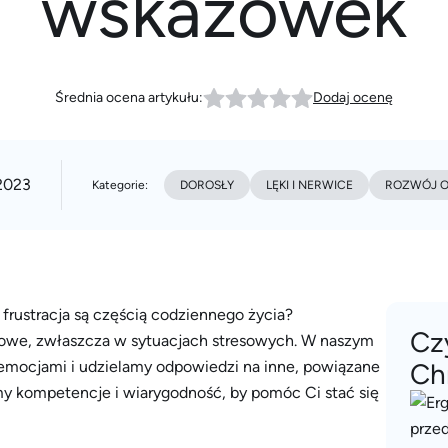
wskazówek
Średnia ocena artykułu:
Dodaj ocenę
2023
Kategorie:
DOROSŁY
LĘKI I NERWICE
ROZWÓJ O
i frustracja są częścią codziennego życia?
Cz
czowe, zwłaszcza w sytuacjach stresowych. W naszym
emocjami i udzielamy odpowiedzi na inne, powiązane
Ch
y kompetencje i wiarygodność, by pomóc Ci stać się