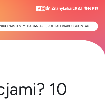
NIK
O NAS
TESTY I BADANIA
ZESPÓŁ
GALERIA
BLOG
KONTAKT
jami? 10