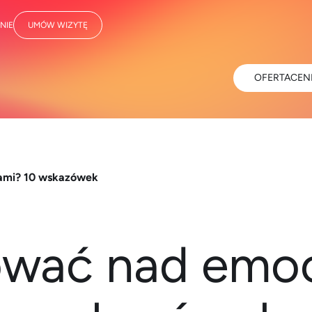
NIE
UMÓW WIZYTĘ
OFERTA
CEN
ami? 10 wskazówek
ować nad emoc