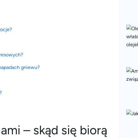
mocje?
tresowych?
 napadach gniewu?
?
jami –
skąd się biorą