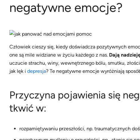
negatywne emocje?
Człowiek cieszy się, kiedy doświadcza pozytywnych emocj
one są mile widziane w życiu każdego z nas.
Dają nadzieję
uczucie strachu, winy, wewnętrznego bólu, smutku, złości,
jak lęk i
depresja
? Te negatywne emocje wyróżniają sposób, 
Przyczyna pojawienia się n
tkwić w:
rozpamiętywaniu przeszłości, np. traumatycznych do
negatywnym myśleniu o przyszłości, np. „stanie się coś