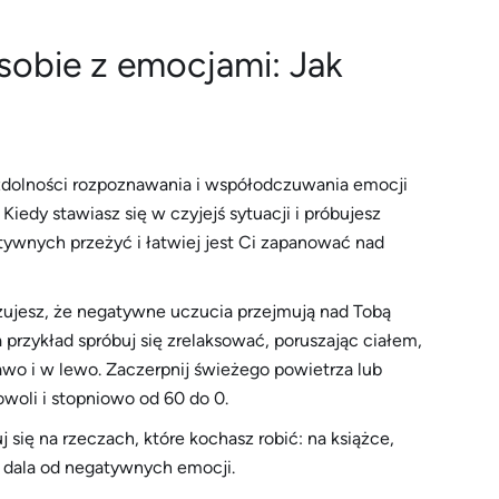
sobie z emocjami: Jak
i zdolności rozpoznawania i współodczuwania emocji
edy stawiasz się w czyjejś sytuacji i próbujesz
tywnych przeżyć i łatwiej jest Ci zapanować nad
 czujesz, że negatywne uczucia przejmują nad Tobą
a przykład spróbuj się zrelaksować, poruszając ciałem,
awo i w lewo. Zaczerpnij świeżego powietrza lub
owoli i stopniowo od 60 do 0.
j się na rzeczach, które kochasz robić: na książce,
 z dala od negatywnych emocji.